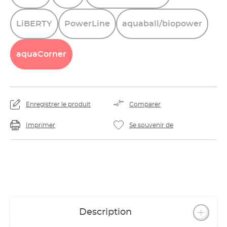
LiBERTY
PowerLine
aquaball/biopower
aquaCorner
Enregistrer le produit
Comparer
Imprimer
Se souvenir de
Description