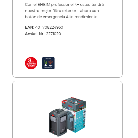
Con el EHEIM professionel 4+ usted tendrá
nuestro mejor filtro exterior – ahora con
botón de emergencia Alto rendimiento,
óptima eficiencia energética, suavidad de
EAN:
4011708224960
marcha agradable, auto-cebado, adaptadores
Artikel-Nr.:
2271020
de manguera de seguridad y muchas otras
ventajas que vienen de la serie professionel 3.
Lo mejor y lo novedoso es el nuevo botón
giratorio “Xtender”. Cuando los materiales
filtrantes están sucios y el flujo de agua
disminuye, basta con que, en caso de
emergencia, lo reajuste sencillamente con el
botón giratorio. De ese modo no necesita
intervenir de inmediato y ganará algunos días
hasta la próxima limpieza de los materiales
filtrantes. La filtración biológica
(desintoxicación del agua) se mantiene
intacta también con una parte del caudal de
agua desviado.Hay 3 modelos para acuarios
de hasta 250, 350 y 600 litros. Los modelos
250 y 350 están disponibles también con
calentador integrado como termofiltro (T).