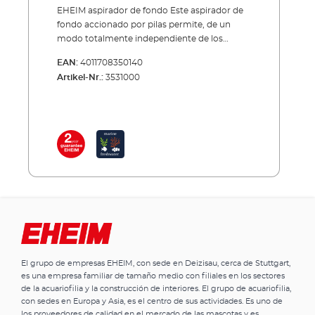
EHEIM aspirador de fondo Este aspirador de
fondo accionado por pilas permite, de un
modo totalmente independiente de los
intervalos del cambio de agua, una cómoda
EAN:
4011708350140
limpieza del suelo del acuario. La potencia del
Artikel-Nr.:
3531000
aspirador está ajustada de tal manera que se
elimina la suciedad del suelo sin causar
demasiados remolinos de arena en el acuario.
Un recipiente filtrante dentro del aparato
retiene la suciedad y devuelve el agua
inmediatamente al acuario. Dicho elemento
de filtración es fácilmente extraíble. Para una
limpieza intermedia del fondo (independiente
de los intervalos del cambio de agua) El fondo
apenas es arremolinado El agua vuelve
inmediatamente al acuario Pilas incluidas
El grupo de empresas EHEIM, con sede en Deizisau, cerca de Stuttgart,
es una empresa familiar de tamaño medio con filiales en los sectores
de la acuariofilia y la construcción de interiores. El grupo de acuariofilia,
con sedes en Europa y Asia, es el centro de sus actividades. Es uno de
los proveedores de calidad en el mercado de las mascotas y es