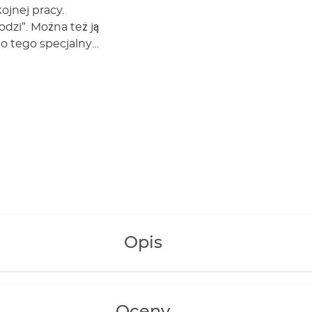
ojnej pracy.
dzi”. Można też ją
o tego specjalny
praca Długi okres
trza regulowany
arzanie
ulować na
 = 1 szt.; pompy
a air 100 = 1 m;
 szt; air 200, 400
 dostępny jest
ładem (art.
Opis