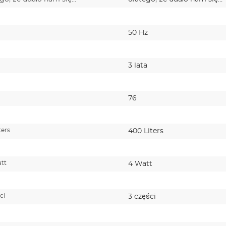
rzy…
stworzy…
50 Hz
3 lata
76
ters
400 Liters
att
4 Watt
ci
3 części