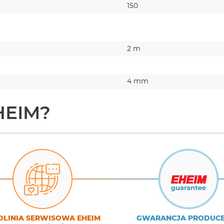
150
2 m
m
4 mm
HEIM?
OLINIA SERWISOWA EHEIM
GWARANCJA PRODUC