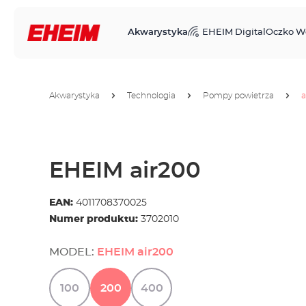
Akwarystyka
EHEIM Digital
Oczko W
Akwarystyka
Technologia
Pompy powietrza
a
EHEIM air200
EAN:
4011708370025
Numer produktu:
3702010
MODEL:
EHEIM air200
100
200
400