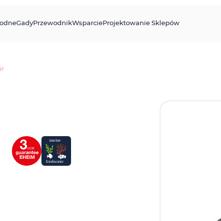
odne
Gady
Przewodnik
Wsparcie
Projektowanie Sklepów
ir