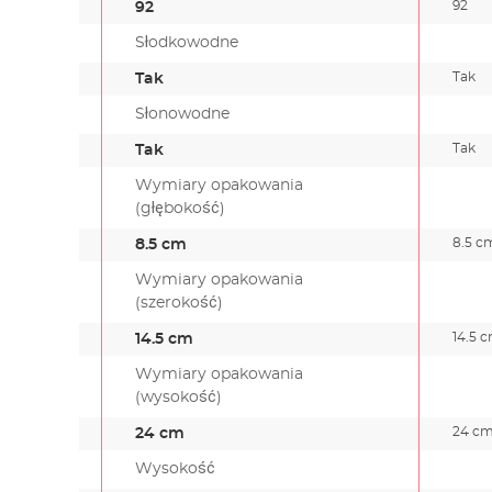
92
92
Słodkowodne
Tak
Tak
Słonowodne
Tak
Tak
Wymiary opakowania
(głębokość)
8.5 c
8.5 cm
Wymiary opakowania
(szerokość)
14.5 
14.5 cm
Wymiary opakowania
(wysokość)
24 c
24 cm
Wysokość