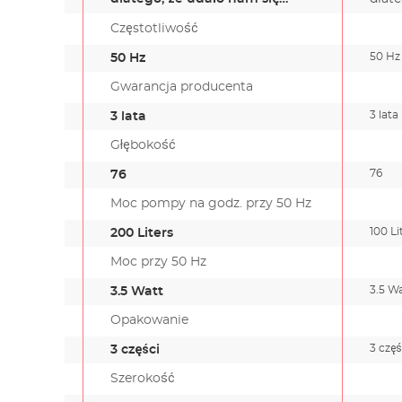
stworzy…
stwo
Częstotliwość
50 Hz
50 Hz
Gwarancja producenta
3 lata
3 lata
Głębokość
76
76
Moc pompy na godz. przy 50 Hz
100 Li
200 Liters
Moc przy 50 Hz
3.5 W
3.5 Watt
Opakowanie
3 częś
3 części
Szerokość