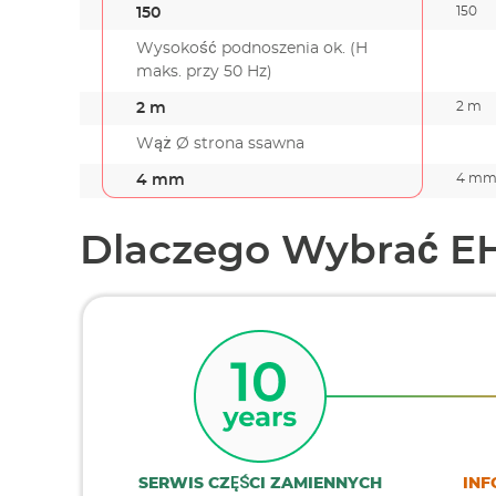
150
150
Wysokość podnoszenia ok. (H
maks. przy 50 Hz)
2 m
2 m
Wąż Ø strona ssawna
4 m
4 mm
Dlaczego Wybrać E
SERWIS CZĘŚCI ZAMIENNYCH
INF