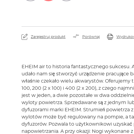
Zarejestruj produkt
Porównaj
Wydruko
EHEIM air to historia fantastycznego sukcesu. A
udało nam się stworzyć urządzenie pracujące b
właśnie czekało wielu akwarystów. Oferujemy 
100, 200 (2 x 100) i 400 (2 x 200), z czego naj
jest w jeden, a dwie pozostałe w dwa oddzieln
wyloty powietrza. Sprzedawane są z jednym l
dyfuzorami marki EHEIM. Strumień powietrza z
wylotów może być regulowany na pompie, a t
dyfuzorów. Pozwala to użytkownikowi uzyskać 
napowietrzania. A przy okazji: Nogi wykonane z tłumiącej