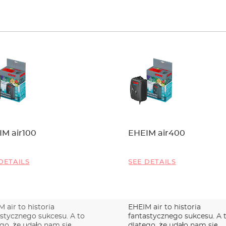
M air100
EHEIM air400
DETAILS
SEE DETAILS
 air to historia
EHEIM air to historia
astycznego sukcesu. A to
fantastycznego sukcesu. A 
go, że udało nam się
dlatego, że udało nam się