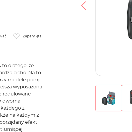
wać
Zapamiętaj
 to dlatego, że
ardzo cicho. Na to
trzy modele pomp:
mniejsza wyposażona
ie regulowane
ub dwoma
 każdego z
akże na każdym z
porządany efekt