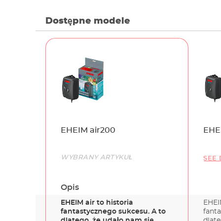
Dostępne modele
Name
EHEIM air200
EHEI
Link
WYBRANY ARTYKUŁ
SEE 
Opis
EHEIM air to historia
EHEIM
fantastycznego sukcesu. A to
fant
dlatego, że udało nam się
dlate