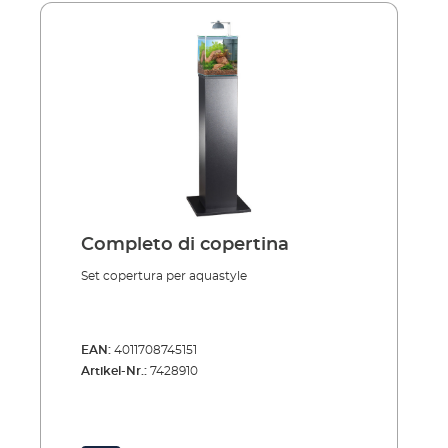
Completo di copertina
Set copertura per aquastyle
EAN:
4011708745151
Artikel-Nr.:
7428910