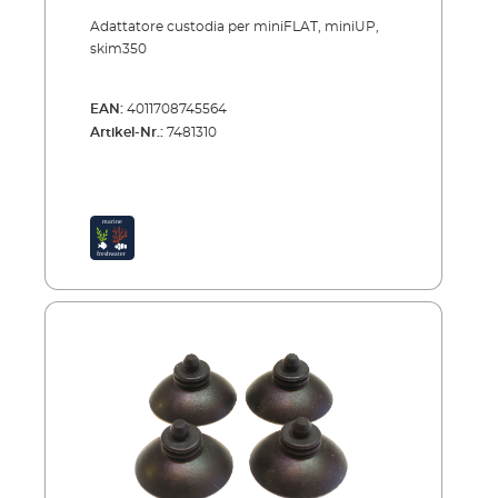
Adattatore custodia per miniFLAT, miniUP,
skim350
EAN:
4011708745564
Artikel-Nr.:
7481310