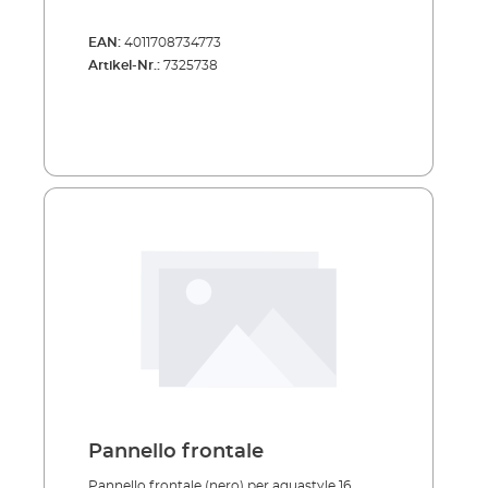
EAN:
4011708734773
Artikel-Nr.:
7325738
Pannello frontale
Pannello frontale (nero) per aquastyle 16