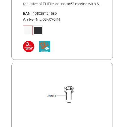
tank size of EHEIM aquastar63 marine with 63
liters is ideal for small marine water fish. The
EAN:
4010251124659
complete set convinces with high quality and
Artikel-Nr.:
0340701M
best workmanship. The clear concept
includes the modern, flat design of the cover
in black or white with decor strip in
aluminum look. It can be completely opened
for care and maintenance. The energy-
efficient LED lighting only requires 2x7,7 W
power consumption. For the successful
operation of a marine water aquarium the
complete technology is included in the
delivery – skimmer EHEIM skim marine 100,
air pump EHEIM air pump 100, internal filter
EHEIM miniUP and streaming pump EHEIM
streamON 1800. All comes with this all-round
carefree package. EHEIM aquastar63 marine
is available in black and white, 60x30x35
centimeters large and can be perfectly
combined with the new cabinet EHEIM
aquacab. Advantages of EHEIM aquastar63
marine: Tank size 63 l –ideal for small marine