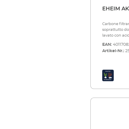
EHEIM AK
Carbone filtran
soprattutto d
lavato con aci
dell'acqua (su
EAN:
4011708
molto rapidam
Artikel-Nr.:
2
pesticidi, resi
trattiene. L'ac
utilizzo è par
farmacologico
utilizzato solo
settimane) e p
della stratific
utilizzato dir
(ad es. EHEIM
SUBSTRATpro) nel sa
per adsorbime
pesticidi e al
l'installazione
farmaci Utilizz