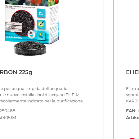
Adatto per acqua dolce e marina
filtra
tilizzare materiali filtranti adsorbenti solo
l'alle
timane, poiché le sostanze nocive sono solo
ssono staccarsi dopo un po' di tempo ed
dotte nell'acqua. Per lo meno dovrebbero
ti regolarmente. Normalmente la filtrazione
o è necessaria solo durante l'allestimento
o dopo trattamenti con farmaci.
RBON 225g
EHE
one per acqua limpida dell'acquario -
Filtro
r le nuove installazioni di acquari EHEIM
soprat
icolarmente indicato per la purificazione
KARBON
ante fase di allestimento dell'acquario. In
dell'a
8250488
EAN:
 cloro dell'acqua di rete e altre sostanze
partico
501051M
Artike
 possono entrare nell'acquario durante
chimic
e, vengono assorbite in modo sicuro. EHEIM
l'inst
sere utilizzato per un breve periodo (ca. 4
KARBON
 set-up di stratificazione dopo il mezzo
settim