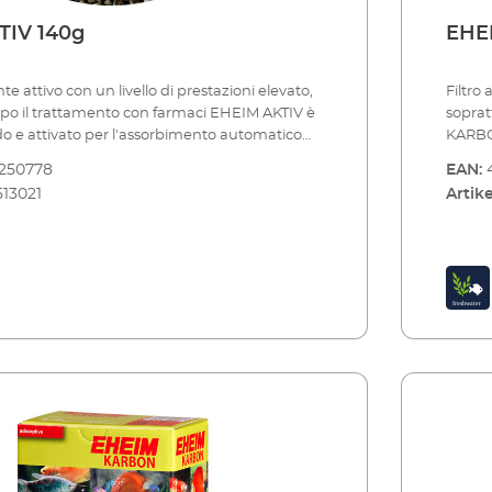
TIV 140g
EHE
te attivo con un livello di prestazioni elevato,
Filtro
opo il trattamento con farmaci EHEIM AKTIV è
soprat
do e attivato per l'assorbimento automatico
KARBON
perficie attiva 1200 m¬?/g). Pertanto, lega
dell'a
250778
EAN:
ente sostanze chimiche nocive come
partico
513021
Artike
dui di trattamenti medici e altre sostanze e le
chimic
qua nell'acquario diventerà cristallina. Il suo
l'inst
ticolarmente importante dopo il trattamento
KARBON
 del bestiame. EHEIM AKTIV deve essere
settim
 per un periodo di tempo limitato (ca. 4
filtra
oi rimosso o sostituito. Nella configurazione
biolog
azione del filtro, EHEIM AKTIV deve essere
fornito. Lega il cloro e altre sostanze chimiche Us
ettamente dopo il mezzo filtrante meccanico
durant
 MECH o MECHpro) e biologico (ad es. EHEIM
Utiliz
cchetto a rete fornito. Carbone attivo
per acqua dolce Suggeri
nto autoattivante Lega rapidamente cloro,
adsorb
tre sostanze chimiche Usa ad es. dopo
nocive
 di un nuovo serbatoio o il trattamento con
di tem
are solo per un periodo di tempo limitato (ca.
dovre