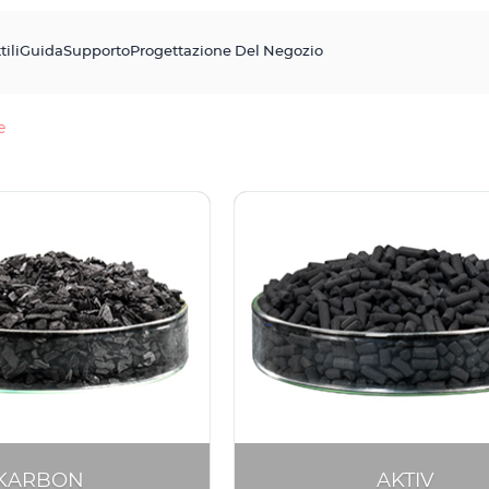
tili
Guida
Supporto
Progettazione Del Negozio
e
KARBON
AKTIV