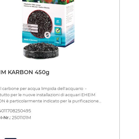
zione ad adsorbimento è necessaria solo durante
stimento dell'acquario o dopo trattamenti con farmaci.
IM KARBON 450g
 al carbone per acqua limpida dell'acquario -
tutto per le nuove installazioni di acquari EHEIM
 è particolarmente indicato per la purificazione
cqua durante fase di allestimento dell'acquario. In
4011708250495
lare, il cloro dell'acqua di rete e altre sostanze
l-Nr.:
2501101M
he, che possono entrare nell'acquario durante
allazione, vengono assorbite in modo sicuro. EHEIM
 deve essere utilizzato per un breve periodo (ca. 4
ane) nel set-up di stratificazione dopo il mezzo