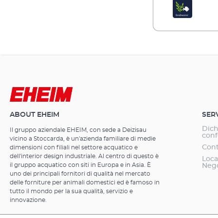
filtrante mec
biologico (ad 
fornito. Lega il cloro e altre sostanze chimiche Usa ad es.
durante l'alle
Utilizzare per
per acqua dolce Suggerimento:Utilizzare materiali f
adsorbenti sol
nocive sono so
di tempo ed es
dovrebbero es
filtrazione ad
ABOUT EHEIM
SER
l'allestimento
Dich
Il gruppo aziendale EHEIM, con sede a Deizisau
conf
vicino a Stoccarda, è un'azienda familiare di medie
Cont
dimensioni con filiali nel settore acquatico e
dell'interior design industriale. Al centro di questo è
Loca
il gruppo acquatico con siti in Europa e in Asia. È
Neg
uno dei principali fornitori di qualità nel mercato
delle forniture per animali domestici ed è famoso in
tutto il mondo per la sua qualità, servizio e
innovazione.