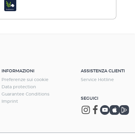
nte meccanico (ad es. EHEIM MECH o MECHpro) e
ico (ad es. EHEIM SUBSTRATpro) nel sacchetto di rete
a ad es.
e l'allestimento o dopo il trattamento con farmaci
zare per un breve periodo (ca. 4 settimane) Adatto solo
mento:Utilizzare materiali filtranti
enti solo per alcune settimane, poiché le sostanze
 sono solo attaccate e possono staccarsi dopo un po'
po ed essere reintrodotte nell'acqua. Per lo meno
bbero essere cambiati regolarmente. Normalmente la
zione ad adsorbimento è necessaria solo durante
INFORMAZIONI
ASSISTENZA CLIENTI
stimento dell'acquario o dopo trattamenti con farmaci.
Preferenze sui cookie
Service Hotline
Data protection
Guarantee Conditions
SEGUICI
Imprint