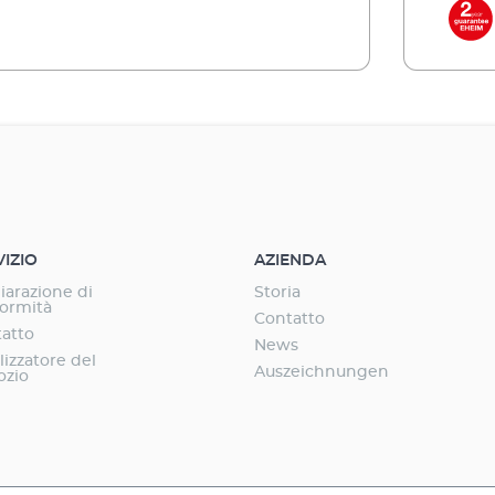
canico (ad es. EHEIM MECH o MECHpro) e
filtra
es. EHEIM SUBSTRATpro) nel sacchetto di rete
biolog
fornito. Lega il cloro e altre sostanze chimiche Us
stimento o dopo il trattamento con farmaci
durant
 un breve periodo (ca. 4 settimane) Adatto solo
Utiliz
iltranti
per acqua dolce Suggeri
o per alcune settimane, poiché le sostanze
adsorb
lo attaccate e possono staccarsi dopo un po'
nocive
sere reintrodotte nell'acqua. Per lo meno
di tem
sere cambiati regolarmente. Normalmente la
dovre
 adsorbimento è necessaria solo durante
filtra
VIZIO
AZIENDA
 dell'acquario o dopo trattamenti con farmaci.
l'alle
iarazione di
Storia
ormità
Contatto
atto
News
lizzatore del
Auszeichnungen
ozio