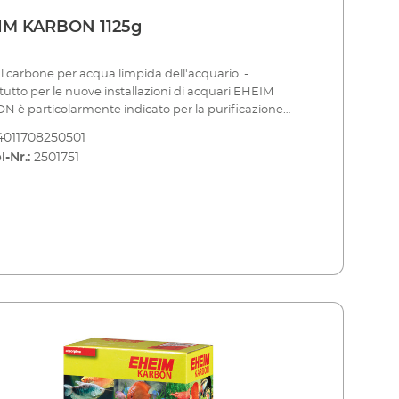
IM KARBON 1125g
 al carbone per acqua limpida dell'acquario -
tutto per le nuove installazioni di acquari EHEIM
 è particolarmente indicato per la purificazione
cqua durante fase di allestimento dell'acquario. In
4011708250501
lare, il cloro dell'acqua di rete e altre sostanze
l-Nr.:
2501751
he, che possono entrare nell'acquario durante
allazione, vengono assorbite in modo sicuro. EHEIM
 deve essere utilizzato per un breve periodo (ca. 4
ane) nel set-up di stratificazione dopo il mezzo
nte meccanico (ad es. EHEIM MECH o MECHpro) e
ico (ad es. EHEIM SUBSTRATpro) nel sacchetto di rete
a ad es.
e l'allestimento o dopo il trattamento con farmaci
zare per un breve periodo (ca. 4 settimane) Adatto solo
mento:Utilizzare materiali filtranti
enti solo per alcune settimane, poiché le sostanze
 sono solo attaccate e possono staccarsi dopo un po'
po ed essere reintrodotte nell'acqua. Per lo meno
bbero essere cambiati regolarmente. Normalmente la