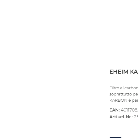
4 settimane) 
Suggerimento:U
per alcune set
attaccate e po
essere reintro
essere cambia
ad adsorbiment
dell'acquario 
EHEIM KA
Filtro al carb
soprattutto pe
KARBON è part
dell'acqua dur
EAN:
401170
particolare, il
Artikel-Nr.:
2
chimiche, che
l'installazion
KARBON deve es
settimane) nel