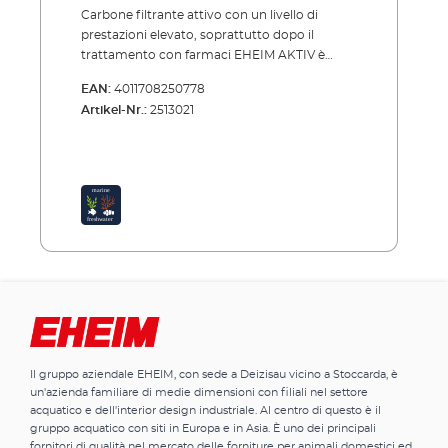
Carbone filtrante attivo con un livello di
prestazioni elevato, soprattutto dopo il
trattamento con farmaci EHEIM AKTIV è
lavato con acido e attivato per l'assorbimento
EAN:
4011708250778
automatico dell'acqua (superficie attiva 1200
Artikel-Nr.:
2513021
m¬?/g). Pertanto, lega molto rapidamente
sostanze chimiche nocive come pesticidi,
residui di trattamenti medici e altre sostanze
e le trattiene. L'acqua nell'acquario diventerà
cristallina. Il suo utilizzo è particolarmente
importante dopo il trattamento
farmacologico del bestiame. EHEIM AKTIV
deve essere utilizzato solo per un periodo di
tempo limitato (ca. 4 settimane) e poi
rimosso o sostituito. Nella configurazione
della stratificazione del filtro, EHEIM AKTIV
deve essere utilizzato direttamente dopo il
mezzo filtrante meccanico (ad es. EHEIM
Il gruppo aziendale EHEIM, con sede a Deizisau vicino a Stoccarda, è
MECH o MECHpro) e biologico (ad es. EHEIM
un'azienda familiare di medie dimensioni con filiali nel settore
SUBSTRATpro) nel sacchetto a rete fornito.
acquatico e dell'interior design industriale. Al centro di questo è il
Carbone attivo per adsorbimento
gruppo acquatico con siti in Europa e in Asia. È uno dei principali
autoattivante Lega rapidamente cloro,
fornitori di qualità nel mercato delle forniture per animali domestici ed