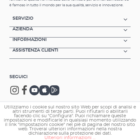
pesticidi e altre sostanze chimiche Usa ad es.
è famoso in tutto il mondo per la sua qualità, servizio e innovazione.
dopo l'installazione di un nuovo serbatoio o il
trattamento con farmaci Utilizzare solo per
SERVIZIO
un periodo di tempo limitato (ca. 4
settimane) Adatto per acqua dolce e marina
AZIENDA
Suggerimento:Utilizzare materiali filtranti
INFORMAZIONI
adsorbenti solo per alcune settimane, poiché
le sostanze nocive sono solo attaccate e
ASSISTENZA CLIENTI
possono staccarsi dopo un po' di tempo ed
essere reintrodotte nell'acqua. Per lo meno
dovrebbero essere cambiati regolarmente.
Normalmente la filtrazione ad adsorbimento
SEGUICI
è necessaria solo durante l'allestimento
dell'acquario o dopo trattamenti con farmaci.
Utilizziamo i cookie sul nostro sito Web per scopi di analisi e
altri strumenti di terze parti. Puoi rifiutarli o abilitarli
Copyright © 2026 EHEIM GmbH & Co. KG.
facendo clic su "Configura". Puoi richiamare queste
impostazioni e modificarle in qualsiasi momento utilizzando
il link "Impostazioni cookie" nel piè di pagina del nostro sito
web. Troverai ulteriori informazioni nella nostra
dichiarazione sulla protezione dei dati.
Ulteriori informazioni ...