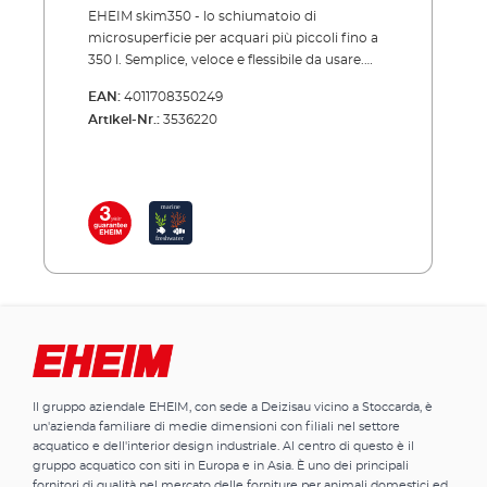
EHEIM skim350 - lo schiumatoio di
microsuperficie per acquari più piccoli fino a
350 l. Semplice, veloce e flessibile da usare.
Subito pronto all'uso. In quasi tutti gli acquari
EAN:
4011708350249
si forma nel tempo una pellicola che include
Artikel-Nr.:
3536220
microrganismi, polvere, oli e grassi alimentari:
la pellicola della muffa. Con lo skimmer di
superficie EHEIM skim350, puoi eliminare
efficacemente questo film di muffa e avere
una superficie dell'acqua cristallina e
un'elevata ossigenazione. L'EHEIM skim350,
sebbene progettato per un uso costante, è
adatto anche per un uso a breve termine. Se
si utilizza alternativamente in diversi acquari,
assicurarsi che le spore o le malattie delle
alghe non vengano trasmesse dall'uno
all'altro. I batteri e le particelle di sporco
aspirati vengono raccolti nella spugna
Il gruppo aziendale EHEIM, con sede a Deizisau vicino a Stoccarda, è
filtrante. Questo dovrebbe essere
un'azienda familiare di medie dimensioni con filiali nel settore
semplicemente rimosso e pulito
acquatico e dell'interior design industriale. Al centro di questo è il
accuratamente dopo ogni utilizzo. Skimmer
gruppo acquatico con siti in Europa e in Asia. È uno dei principali
di superficie più piccolo per acquari fino a 350
fornitori di qualità nel mercato delle forniture per animali domestici ed