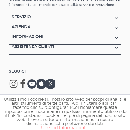
l. Rimuove pellicole superficiali
è famoso in tutto il mondo per la sua qualità, servizio e innovazione.
e microrganismi dalla superficie dell'acqua
Favorisce quindi un corretto scambio di gas
SERVIZIO
Per uso sia a lungo termine che temporaneo
Installazione rapida - facile da riparare al
AZIENDA
vetro tramite ventose Solo 5 Watt di
INFORMAZIONI
consumo energetico
ASSISTENZA CLIENTI
SEGUICI
Utilizziamo i cookie sul nostro sito Web per scopi di analisi e
altri strumenti di terze parti. Puoi rifiutarli o abilitarli
Copyright © 2026 EHEIM GmbH & Co. KG.
facendo clic su "Configura". Puoi richiamare queste
impostazioni e modificarle in qualsiasi momento utilizzando
il link "Impostazioni cookie" nel piè di pagina del nostro sito
web. Troverai ulteriori informazioni nella nostra
dichiarazione sulla protezione dei dati.
Ulteriori informazioni ...