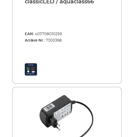
classicLED / aquaclass66
EAN:
4011708010259
Artikel-Nr.:
7300368