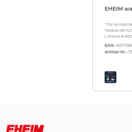
EHEIM wat
"Con la ricari
l'acqua del tuo
L'acqua evapo
coperchio. Qu
EAN:
4011708
pericoloso per 
Artikel-Nr.:
3
fatto che nell
nitrati, tra gli
marina hanno a
aumenti (dens
l'acqua evapor
costantemente i
l'EHEIM Refill+ 
nel caso di un 
del filtro nell
dell'acqua sce
modo un contro
riempimento e 
registra i camb
processo di ri