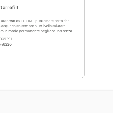
errefill
ca automatica EHEIM+ puoi essere certo che
 acquario sia sempre a un livello salutare.
ra in modo permanente negli acquari senza
esto è un grave problema e può essere
009291
la vita degli abitanti dell'acquario, a causa del
548220
'acqua si concentrano sostanze nocive (come i
 altri) e prodotti metabolici. I serbatoi di acqua
nche il rischio aggiuntivo che la salinità
ità). EHEIM Refill+ ricarica automaticamente
ata. A tale scopo un sensore misura
l livello dell'acqua. È sufficiente posizionare
all'esterno sulla lastra di vetro dell'acquario o,
acquario marino, in alternativa sul serbatoio
'armadio (pozzetto). Non appena il livello
nde, la pompa di riempimento si avvia. In tal
ller intelligente monitora il processo di
adatta la quantità di acqua alle esigenze e
iamenti. In caso di modifiche significative il
carica verrà interrotto e in questo modo non