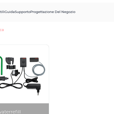
tili
Guida
Supporto
Progettazione Del Negozio
ica
aterrefill