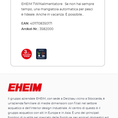
EHEIM TWINalimentatore Se non hai sempre
tempo, una mangiatoia automatica per pesci
è l'ideale. Anche in vacanza. È possibile
programmare facilmente i tempi di
EAN:
4011708350171
alimentazione e la quantità di cibo e la
Artikel-Nr.:
3582000
mangiatoia per pesci ventila il cibo
esattamente al momento corretto nell'acqua.
Con la semplice pressione di un pulsante
sono anche possibili "snack" in qualsiasi
momento. I tasti funzione sono a prova di
schizzi. Un sistema di avviso mostra
rapidamente il livello di batteria scarica. E,
naturalmente, le mangiatoie si adattano alle
aperture delle mangiatoie sui cappucci per
acquari VARILUX;. Esistono due modelli: la
mangiatoia per pesci più piccola per scaglie e
la TWIN con due camere separate per diversi
tipi di mangime. Alimentatore EHEIM TWIN
Il gruppo aziendale EHEIM, con sede a Deizisau vicino a Stoccarda, è
Mangiatoia automatica con 2 camere
un'azienda familiare di medie dimensioni con filiali nel settore
separate per diversi tipi di alimenti 2 camere
acquatico e dell'interior design industriale. Al centro di questo è il
di alimentazione separate per granuli,
gruppo acquatico con siti in Europa e in Asia. È uno dei principali
bastoncini, pellet, scaglie I tamburi sono
fornitori di qualità nel mercato delle forniture per animali domestici ed