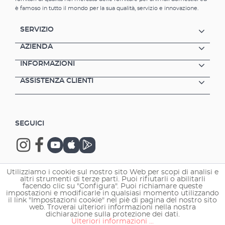
programmabili individualmente Dosaggio
è famoso in tutto il mondo per la sua qualità, servizio e innovazione.
casuale per l'alimentazione naturale
Entrambi i tamburi sono aerati 2 tipi di cibo
SERVIZIO
possono essere somministrati in parallelo; il
vantaggio di questo è un
AZIENDA
approvvigionamento alimentare per tutto il
INFORMAZIONI
bestiame nelle zone di balneazione Ampio
display Il sistema di avviso indica
ASSISTENZA CLIENTI
rapidamente il livello di batteria scarica
Include batterie
SEGUICI
Utilizziamo i cookie sul nostro sito Web per scopi di analisi e
altri strumenti di terze parti. Puoi rifiutarli o abilitarli
Copyright © 2026 EHEIM GmbH & Co. KG.
facendo clic su "Configura". Puoi richiamare queste
impostazioni e modificarle in qualsiasi momento utilizzando
il link "Impostazioni cookie" nel piè di pagina del nostro sito
web. Troverai ulteriori informazioni nella nostra
dichiarazione sulla protezione dei dati.
Ulteriori informazioni ...