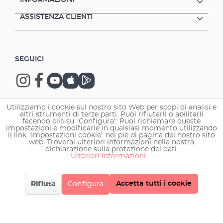
INFORMAZIONI
ASSISTENZA CLIENTI
SEGUICI
Utilizziamo i cookie sul nostro sito Web per scopi di analisi e
altri strumenti di terze parti. Puoi rifiutarli o abilitarli
Copyright © 2026 EHEIM GmbH & Co. KG.
facendo clic su "Configura". Puoi richiamare queste
impostazioni e modificarle in qualsiasi momento utilizzando
il link "Impostazioni cookie" nel piè di pagina del nostro sito
web. Troverai ulteriori informazioni nella nostra
dichiarazione sulla protezione dei dati.
Ulteriori informazioni ...
Accetta tutti i cookie
Rifiuta
Configura