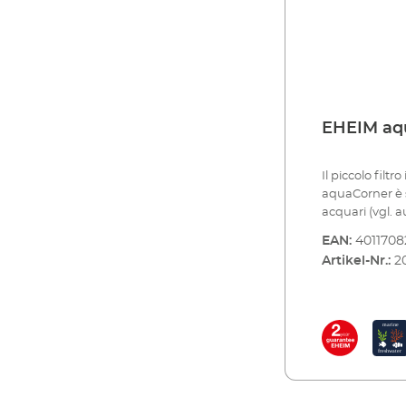
EHEIM aq
Il piccolo fil
aquaCorner è s
acquari (vgl.
progettato pe
EAN:
401170
in equilibrio 
Artikel-Nr.:
2
circolazione co
di temperatur
spazio e quindi
alle decorazio
le piccole crea
non vengano ris
che nessun an
fessura. La cos