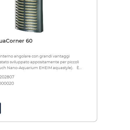
uaCorner 60
tro interno angolare con grandi vantaggi
tato sviluppato appositamente per piccoli
 auch Nano-Aquarium EHEIM aquastyle). È
r piccoli volumi d'acqua, mantenendo quindi
8202807
l'ecosistema sensibile, garantendo una
000020
stante dell'acqua e prevenendo diversi livelli
a. Poiché è un filtro angolare, occupa poco
 lascia più spazio al bestiame, alle piante e
ni. La sua aspirazione è regolata, in modo che
ture (ad es. giovani gamberetti, giovani pesci)
ucchiate. Inoltre, è fissato così vicino al vetro
imale può rimanere intrappolato nella
truzione è ingegnosa: il filtro è facile da