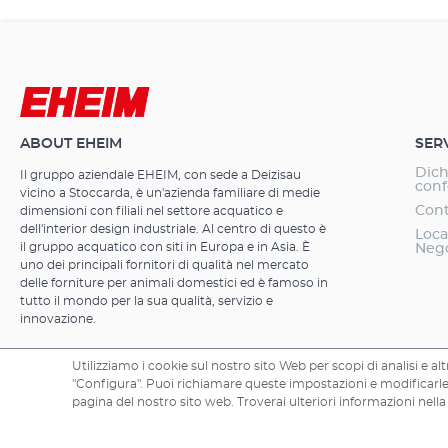
aprire. Nella t
esso il media
(adatto anche p
attivo, rimozio
rimane nel serb
vengono sempl
Nella parte s
ABOUT EHEIM
SER
per i trattament
Dich
Il gruppo aziendale EHEIM, con sede a Deizisau
conf
vicino a Stoccarda, è un'azienda familiare di medie
Cont
dimensioni con filiali nel settore acquatico e
dell'interior design industriale. Al centro di questo è
Loca
il gruppo acquatico con siti in Europa e in Asia. È
Neg
uno dei principali fornitori di qualità nel mercato
delle forniture per animali domestici ed è famoso in
tutto il mondo per la sua qualità, servizio e
innovazione.
Utilizziamo i cookie sul nostro sito Web per scopi di analisi e altri
"Configura". Puoi richiamare queste impostazioni e modificarle 
Copyright © 2026 EHEIM GmbH & Co. KG.
pagina del nostro sito web. Troverai ulteriori informazioni nella