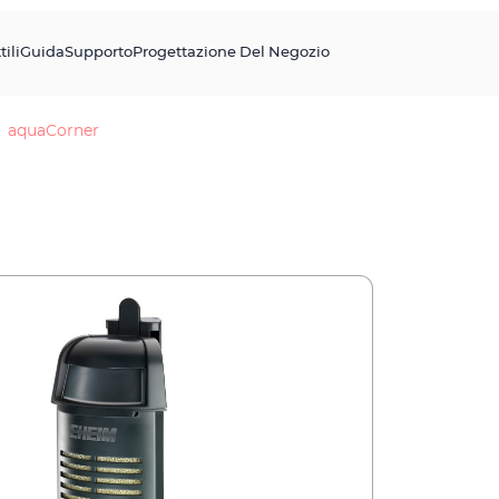
tili
Guida
Supporto
Progettazione Del Negozio
aquaCorner