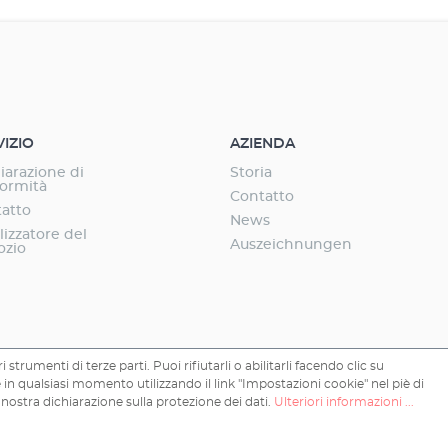
esta c'è un filtro pad come pre-filtro, dietro di
box, riempito ad es. EHEIM SUBSTRAT pro
er altri mezzi filtranti biologici, carbone
ne dei fosfati, ecc.) Il filtro o il gruppo motore
atoio per la pulizia o il riempimento. Le parti
icemente rimosse e poi rimesse a posto.
uperiore è presente una camera di dosaggio
VIZIO
AZIENDA
i dell'acqua, i fertilizzanti, ecc.
iarazione di
Storia
ormità
Contatto
atto
News
lizzatore del
Auszeichnungen
ozio
 strumenti di terze parti. Puoi rifiutarli o abilitarli facendo clic su
in qualsiasi momento utilizzando il link "Impostazioni cookie" nel piè di
 nostra dichiarazione sulla protezione dei dati.
Ulteriori informazioni ...