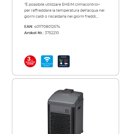
"È possibile utilizzare EHEIM climacontrol+
per raffreddare la temperatura dell'acqua nei
giorni caldi o riscaldarla nei giorni freddi,
proprio come gli abitanti dell'acquario ne
EAN:
4011708012574
hanno bisogno. EHEIM climacontrol+ è il
Artikel-Nr.:
3752210
nostro nuovo dispositivo di controllo del
clima controllato elettronicamente. È
sufficiente impostare la temperatura
dell'acqua ideale in modalità wireless - tramite
smartphone, tablet o PC/MAC.Se l'acqua è
troppo calda, l'unità si raffredda
automaticamente e se diventa troppo fredda
si riscalda.L'unità monitora e controlla
tutto.Inoltre, ti avvisa in anticipo di eventuali
problemi, ad esempio se la temperatura
richiesta viene superata o al di sotto di 2 ¬?C
per più di 5 minuti, si riceve un'e-mail di
avviso.Le alte temperature esterne spesso
causano il surriscaldamento dell'acqua
dell'acquario in estate.Questo è
estremamente dannoso per i pesci e tutte le
altre creature viventi.Ad esempio, se la