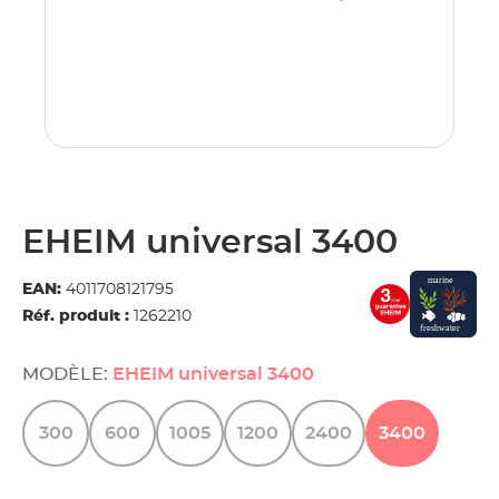
EHEIM universal 3400
EAN:
4011708121795
Réf. produit :
1262210
MODÈLE:
EHEIM universal 3400
300
600
1005
1200
2400
3400