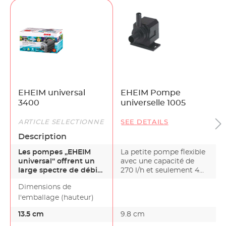
EHEIM universal
EHEIM Pompe
3400
universelle 1005
ARTICLE SÉLECTIONNÉ
SEE DETAILS
Description
Les pompes „EHEIM
La petite pompe flexible
universal“ offrent un
avec une capacité de
large spectre de débit
270 l/h et seulement 4
et de multiples possi…
Watt. Idéal pou…
Dimensions de
l'emballage (hauteur)
13.5 cm
9.8 cm