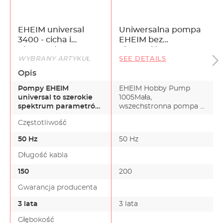
EHEIM universal
Uniwersalna pompa
3400 - cicha i
EHEIM bez
niezawodna pompa
akcesoriów
WYBRANY ARTYKUŁ
SEE DETAILS
wodna z kablem o
długości 1,5 m
Opis
Pompy EHEIM
EHEIM Hobby Pump
universal to szerokie
1005Mała,
spektrum parametrów
wszechstronna pompa o
roboczych i szeroka
wydajności 270 l/h i
Częstotliwość
gama zasto…
mocy tylko 4W.…
50 Hz
50 Hz
Długość kabla
150
200
Gwarancja producenta
3 lata
3 lata
Głębokość