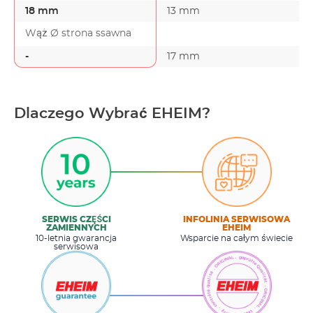
18 mm
13 mm
Wąż Ø strona ssawna
-
17 mm
-
Dlaczego Wybrać EHEIM?
SERWIS CZĘŚCI
INFOLINIA SERWISOWA
ZAMIENNYCH
EHEIM
10-letnia gwarancja
Wsparcie na całym świecie
serwisowa