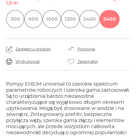
1,5 m
300
600
1005
1200
2400
3400
Zarejestruj produkt
Porównaj
Wydrukować
Zapamiętaj
Pompy EHEIM universal to szerokie spektrum
parametrów roboczych i szeroka gama zastosowań.
Są to urządzenia bardzo niezawodne
charakteryzujące się wyjątkowo długim okresem
użytkowania. Mogą być stosowane w wodzie i na
zewnątrz. Zintegrowany prefiltr, bezpieczne
przyłącza węży, szeroka gama złączy i elementów
mocujących, ale przede wszystkim całkowita
niezawodność decydują o ogromnej popularności