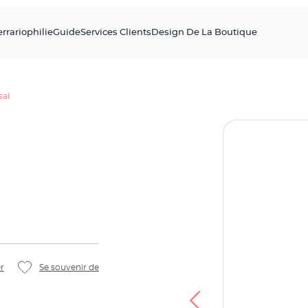
errariophilie
Guide
Services Clients
Design De La Boutique
sal
r
Se souvenir de