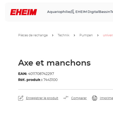
Aquariophilie
EHEIM Digital
Bassin
T
Pièces de rechange
Technik
Pumpen
univer
Axe et manchons
EAN:
4011708742297
Réf. produit :
7443100
Enregistrer le produit
Comparer
Imprime