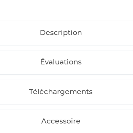
ycle de la
ère.
ine actinic", vous
ité.
 sélectionnés
Description
par simple pression
site web EHEIM.
arantie
Évaluations
Téléchargements
Accessoire