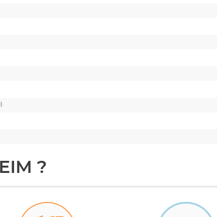
e)
EIM ?