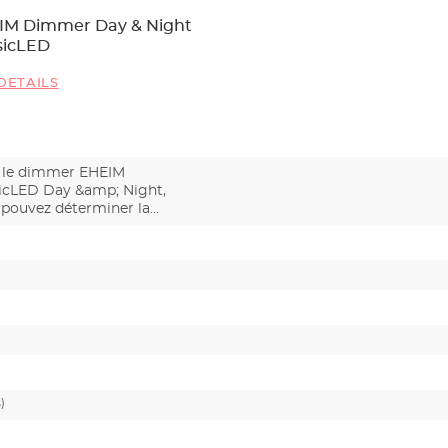
IM Dimmer Day & Night
sicLED
DETAILS
 le dimmer EHEIM
sicLED Day &amp; Night,
 pouvez déterminer la
titi…
)