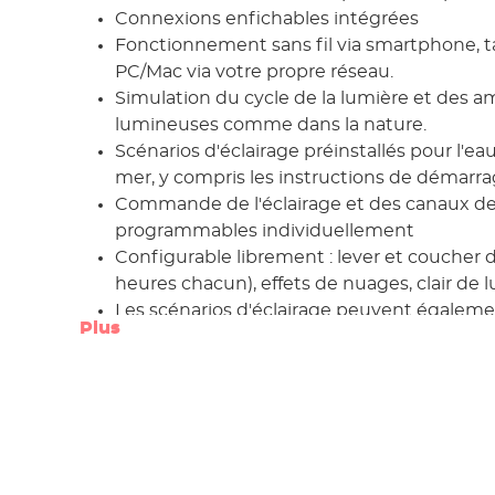
Connexions enfichables intégrées
Fonctionnement sans fil via smartphone, t
PC/Mac via votre propre réseau.
Simulation du cycle de la lumière et des 
lumineuses comme dans la nature.
Scénarios d'éclairage préinstallés pour l'ea
mer, y compris les instructions de démarra
Commande de l'éclairage et des canaux de
programmables individuellement
Configurable librement : lever et coucher de
heures chacun), effets de nuages, clair de l
Les scénarios d'éclairage peuvent égaleme
Plus
avec d'autres aquariophiles.
Mode expert avec options de réglage sup
Mode d'acclimatation lors d'un changemen
lumineuse (T5/T8 vers LED) ou lors de la mi
nouvel aquarium
Idéal pour les luminaires " fresh plant " et "