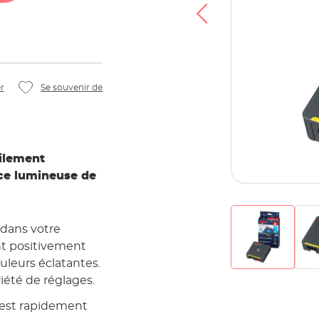
déo, vous acceptez que vos données soient
Tube et que vous avez lu la
Politique de
confidentialité
.
Accepter
r
Se souvenir de
ilement
nce lumineuse de
dans votre
nt positivement
uleurs éclatantes.
iété de réglages.
l est rapidement