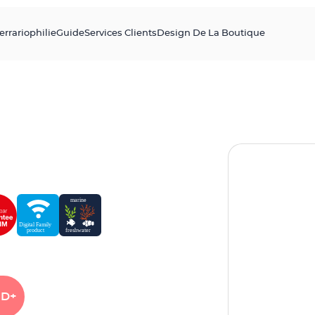
errariophilie
Guide
Services Clients
Design De La Boutique
ED+