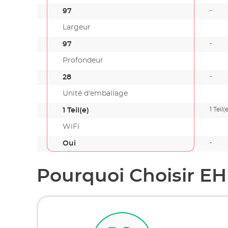
-
97
Largeur
-
97
Profondeur
-
28
Unité d'emballage
1 Teil(
1 Teil(e)
WiFi
-
Oui
Pourquoi Choisir EH