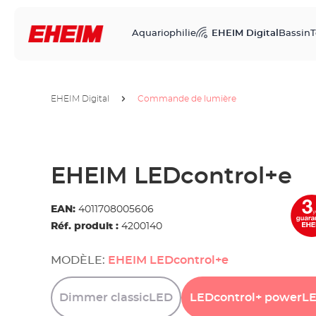
Aquariophilie
EHEIM Digital
Bassin
T
EHEIM Digital
Commande de lumière
EHEIM LEDcontrol+e
EAN:
4011708005606
Réf. produit :
4200140
MODÈLE:
EHEIM LEDcontrol+e
Dimmer
classicLED
LEDcontrol+
powerL