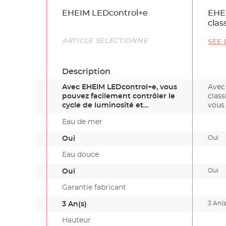
Name
EHEIM LEDcontrol+e
EHE
clas
Link
ARTICLE SÉLECTIONNÉ
SEE 
Description
Avec EHEIM LEDcontrol+e, vous
Avec
pouvez facilement contrôler le
clas
cycle de luminosité et…
vous
répar
Eau de mer
Oui
Oui
Eau douce
Oui
Oui
Garantie fabricant
3 An(s
3 An(s)
Hauteur