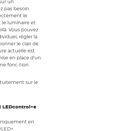
sur un
z pas besoin
rectement le
le luminaire et
voilà. Vous pouvez
viduel, régler la
ionner le clair de
ure actuelle est
ise en place d'un
ne fonc-tion
tuitement sur le
M LEDcontrol+e
 uniquement en
rLED+.