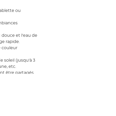
ablette ou
ambiances
u douce et l'eau de
ge rapide.
 couleur
 soleil (jusqu'à 3
une, etc.
nt être partagés
plémentaires
t de source
se en place d'un
 marine hybride " ;