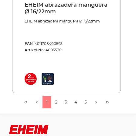
EHEIM abrazadera manguera
Ø 16/22mm
EHEIM abrazadera manguera Ø 16/22mm
EAN:
4011708400593
Artikel-Nr.:
4005530
1
2
3
4
5