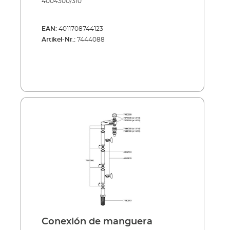
4004300/310
EAN:
4011708744123
Artikel-Nr.:
7444088
Conexión de manguera