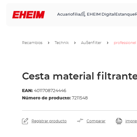
Acuariofilia
EHEIM Digital
Estanque
R
Recambios
Technik
Außenfilter
professionel
Cesta material filtrant
EAN:
4011708724446
Número de producto:
7211548
Registrar producto
Comparar
impre