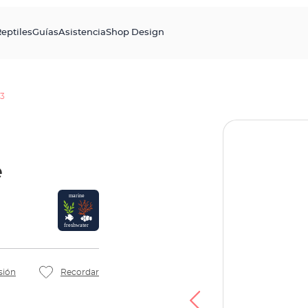
eptiles
Guías
Asistencia
Shop Design
 3
e
sión
Recordar