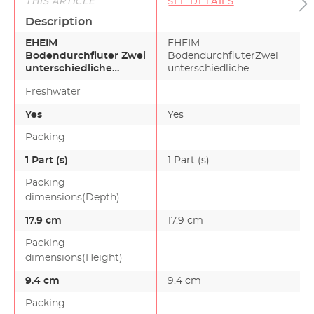
THIS ARTICLE
SEE DETAILS
Description
EHEIM
EHEIM
Bodendurchfluter Zwei
BodendurchfluterZwei
unterschiedliche
unterschiedliche
Bodendurchfluter, die
Bodendurchfluter, die
Freshwater
nach dem Durchstr…
nach dem Durchströ…
Yes
Yes
Packing
1 Part (s)
1 Part (s)
Packing
dimensions(Depth)
17.9 cm
17.9 cm
Packing
dimensions(Height)
9.4 cm
9.4 cm
Packing