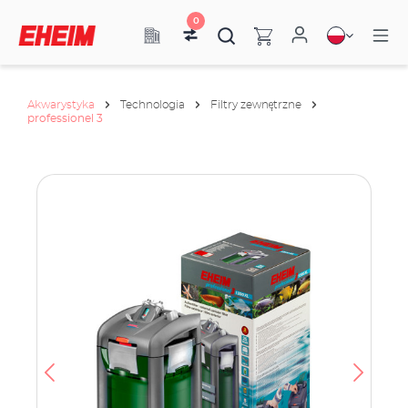
0
Akwarystyka
Technologia
Filtry zewnętrzne
professionel 3
anie
że