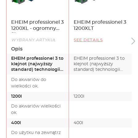
można napełniać oddzielnie, ich wyjmowanie do
czyszczenia jest łatwe. Cicha praca EHEIM High
Performance Ceramics - podzespoły wykonane z
wysokiej jakości materiałów ceramicznych (osie
EHEIM professionel 3
EHEIM professionel 3
wirnika i łożyska) oznaczają bardzo cichą pracę,
1200XL - ogromny
1200XLT
wytrzymałość na duże obciążenia i niezwykle długi
filtr zewnętrzny o
okres działania. Gotowy do podłączenia. Zestaw
WYBRANY ARTYKUŁ
SEE DETAILS
najwyższym
zawiera wszystkie niezbędne akcesoria: rurę
komforcie
Opis
ssawną, dyszę wylotową, kolano wylotowe,
użytkowania
wysokiej jakości wąż marki EHEIM, tacę prefiltra i
EHEIM professionel 3 to
EHEIM professionel 3 to
akcesoria instalacyjne. Kompletny zestaw
klejnot (najwyższy
klejnot (najwyższy
materiałów fitracyjnych nr 2520800 dostępny jest
standard) technologii
standard) technologii
osobno.
filtracyjnej*. EHE…
filtracyjnej – dost…
Do akwariów do
wielkości ok.
1200l
1200l
Do akwariów wielkości
ok.
400l
400l
Do użytku na zewnątrz