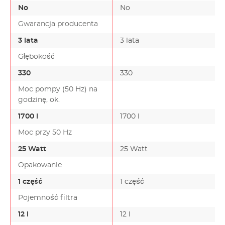
No
No
Gwarancja producenta
3 lata
3 lata
Głębokość
330
330
Moc pompy (50 Hz) na
godzinę, ok.
1700 l
1700 l
Moc przy 50 Hz
25 Watt
25 Watt
Opakowanie
1 część
1 część
Pojemność filtra
12 l
12 l