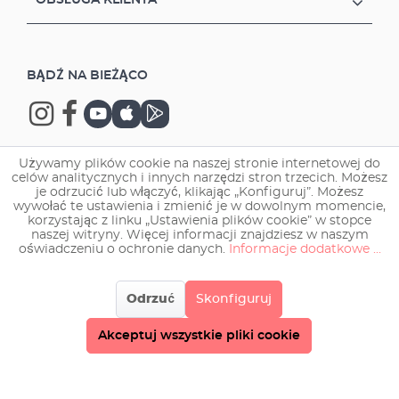
OBSŁUGA KLIENTA
BĄDŹ NA BIEŻĄCO
Używamy plików cookie na naszej stronie internetowej do
celów analitycznych i innych narzędzi stron trzecich. Możesz
Copyright © 2026 EHEIM GmbH & Co. KG.
je odrzucić lub włączyć, klikając „Konfiguruj”. Możesz
wywołać te ustawienia i zmienić je w dowolnym momencie,
korzystając z linku „Ustawienia plików cookie” w stopce
naszej witryny. Więcej informacji znajdziesz w naszym
oświadczeniu o ochronie danych.
Informacje dodatkowe ...
Odrzuć
Skonfiguruj
Akceptuj wszystkie pliki cookie