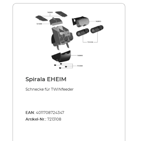
Spirala EHEIM
Schnecke für TWINfeeder
EAN:
4011708724347
Artikel-Nr.:
7213108