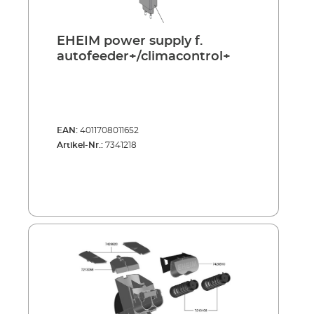
EHEIM power supply f.
autofeeder+/climacontrol+
EAN:
4011708011652
Artikel-Nr.:
7341218