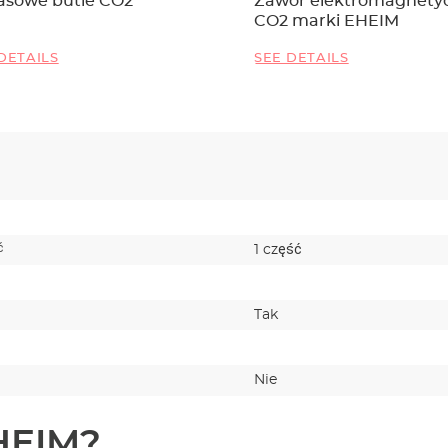
asowe butle CO2
Zawór elektromagnety
CO2 marki EHEIM
DETAILS
SEE DETAILS
ć
1 część
Tak
Nie
HEIM?