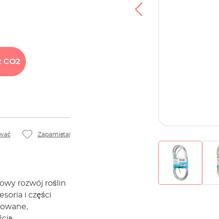
ż
CO2
wać
Zapamiętaj
wy rozwój roślin
oria i części
towane,
cią.