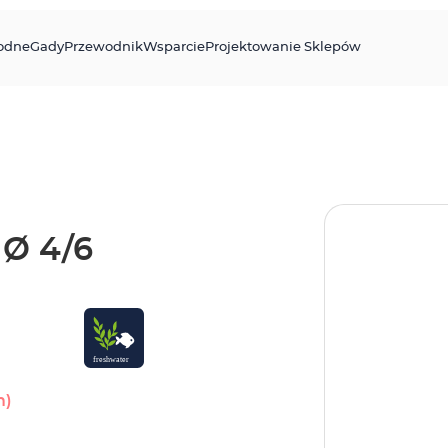
odne
Gady
Przewodnik
Wsparcie
Projektowanie Sklepów
Ø 4/6
m)