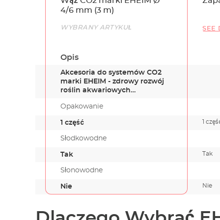
Wąż CO2 marki EHEIM Ø
Zap
4/6 mm (3 m)
Link
WYBRANY ARTYKUŁ
SEE 
Opis
Akcesoria do systemów CO2
marki EHEIM - zdrowy rozwój
roślin akwariowych
Gwarantujem…
Opakowanie
1 częś
1 część
Słodkowodne
Tak
Tak
Słonowodne
Nie
Nie
Dlaczego Wybrać E