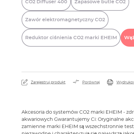
CO2
Diffuser
400
Zapasowe
butle
CO2
Zawór
elektromagnetyczny
CO2
Reduktor
ciśnienia
CO2
marki
EHEIM
Wą
Zarejestruj produkt
Porównaj
Wydruko
Akcesoria do systemów CO2 marki EHEIM - zdro
akwariowych Gwarantujemy Ci: Oryginalne akces
zamienne marki EHEIM są wszechstronnie tes
niezawodne i charakteryzują się najwyższą jakoś