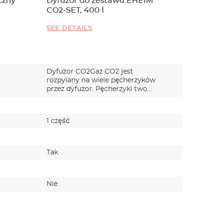
czny
Dyfuzor do zestawu EHEIM
Redukto
CO2-SET, 400 l
marki 
SEE DETAILS
SEE DET
Dyfuzor CO2Gaz CO2 jest
rozpylany na wiele pęcherzyków
przez dyfuzor. Pęcherzyki two…
1 część
1 część
Tak
Tak
Nie
Nie