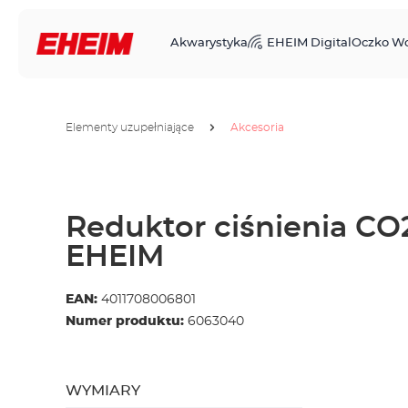
Akwarystyka
EHEIM Digital
Oczko W
Elementy uzupełniające
Akcesoria
Reduktor ciśnienia CO
EHEIM
EAN:
4011708006801
Numer produktu:
6063040
WYMIARY