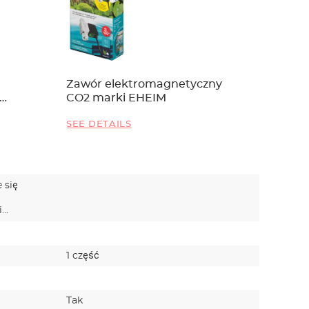
Zawór elektromagnetyczny
Dyfuzo
CO2 marki EHEIM
CO2-SET
SEE DETAILS
SEE DET
 się
Dyfuzor
rozpylan
i…
przez dy
1 część
1 część
Tak
Tak