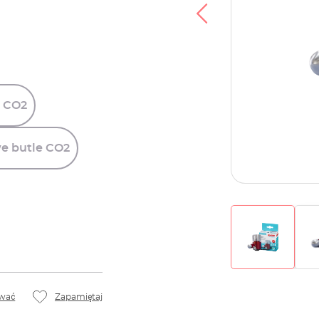
M
CO2
we
butle
CO2
wać
Zapamiętaj