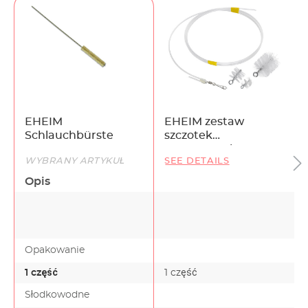
EHEIM
EHEIM zestaw
Schlauchbürste
szczotek
czyszczących
WYBRANY ARTYKUŁ
SEE DETAILS
Opis
Opakowanie
1 część
1 część
Słodkowodne