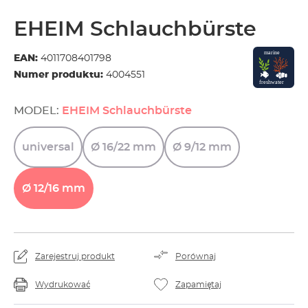
EHEIM Schlauchbürste
EAN:
4011708401798
Numer produktu:
4004551
MODEL:
EHEIM Schlauchbürste
universal
Ø
16/22
mm
Ø
9/12
mm
Ø
12/16
mm
Zarejestruj produkt
Porównaj
Wydrukować
Zapamiętaj