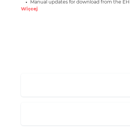
Manual updates for download from the EH
Więcej
well as automatic updates with an interne
Can be coupled with products of the EHEIM
Wireless operation via WLAN-capable end 
(smartphone, tablet, or PC/Mac)
Highest safety and reliability - 3 years warr