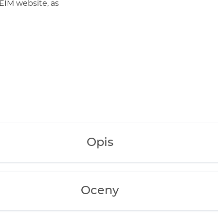
EIM website, as
t connection.
 Digital family
devices
anty
Opis
Oceny