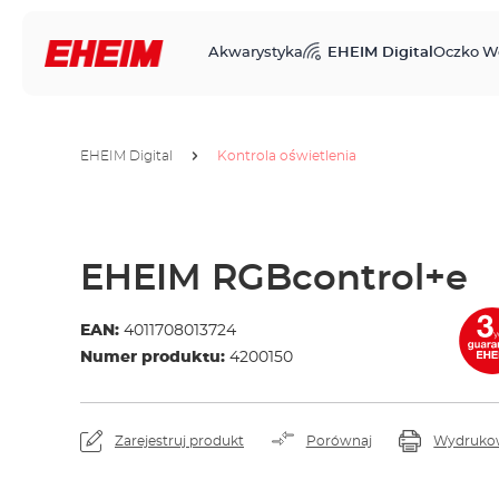
Akwarystyka
EHEIM Digital
Oczko W
EHEIM Digital
Kontrola oświetlenia
EHEIM RGBcontrol+e
EAN:
4011708013724
Numer produktu:
4200150
Zarejestruj produkt
Porównaj
Wydruko