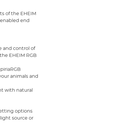
ts of the EHEIM
N-enabled end
e and control of
of the EHEIM RGB
cpiriaRGB
 your animals and
ht with natural
etting options
light source or