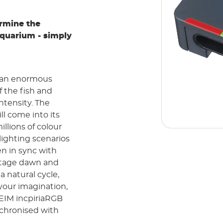
rmine the
aquarium - simply
e an enormous
f the fish and
intensity. The
l come into its
llions of colour
lighting scenarios
n in sync with
 stage dawn and
 natural cycle,
your imagination,
HEIM incpiriaRGB
nchronised with