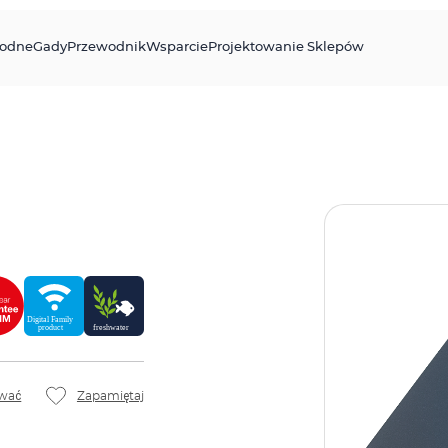
odne
Gady
Przewodnik
Wsparcie
Projektowanie Sklepów
wać
Zapamiętaj