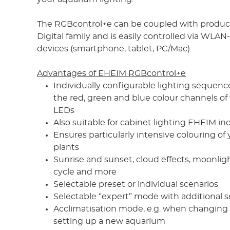
The RGBcontrol+e can be coupled with produc
Digital family and is easily controlled via WLA
devices (smartphone, tablet, PC/Mac).
Advantages of EHEIM RGBcontrol+e
Individually configurable lighting sequenc
the red, green and blue colour channels 
LEDs
Also suitable for cabinet lighting EHEIM in
Ensures particularly intensive colouring of
plants
Sunrise and sunset, cloud effects, moonlig
cycle and more
Selectable preset or individual scenarios
Selectable “expert” mode with additional s
Acclimatisation mode, e.g. when changing 
setting up a new aquarium