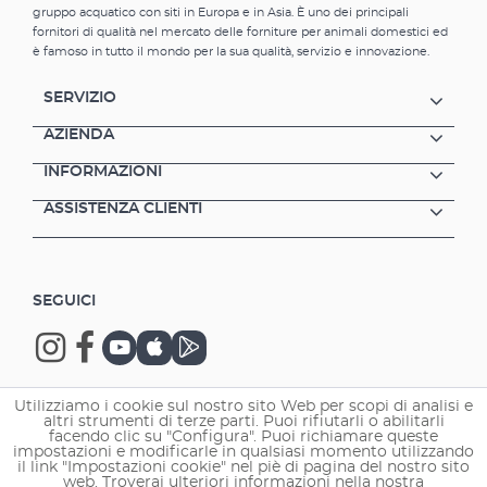
gruppo acquatico con siti in Europa e in Asia. È uno dei principali
fornitori di qualità nel mercato delle forniture per animali domestici ed
è famoso in tutto il mondo per la sua qualità, servizio e innovazione.
SERVIZIO
AZIENDA
INFORMAZIONI
ASSISTENZA CLIENTI
SEGUICI
Utilizziamo i cookie sul nostro sito Web per scopi di analisi e
altri strumenti di terze parti. Puoi rifiutarli o abilitarli
Copyright © 2026 EHEIM GmbH & Co. KG.
facendo clic su "Configura". Puoi richiamare queste
impostazioni e modificarle in qualsiasi momento utilizzando
il link "Impostazioni cookie" nel piè di pagina del nostro sito
web. Troverai ulteriori informazioni nella nostra