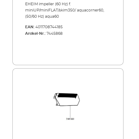
aquacorner60, (50/60 Hz)
EHEIM impeller (60 Hz) f.
aqua60
miniUP/miniFLAT/skim350/ aquacorner60,
(50/60 Hz) aqua60
EAN:
4011708744185
Artikel-Nr.:
7445868