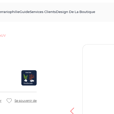
errariophilie
Guide
Services Clients
Design De La Boutique
exUV
r
Se souvenir de