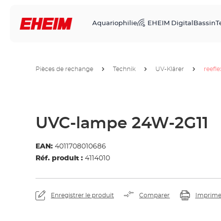
Aquariophilie
EHEIM Digital
Bassin
T
Pièces de rechange
Technik
UV-Klärer
reefl
UVC-lampe 24W-2G11
EAN:
4011708010686
Réf. produit :
4114010
Enregistrer le produit
Comparer
Imprime