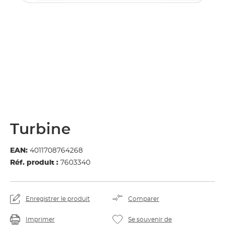
Turbine
EAN:
4011708764268
Réf. produit :
7603340
Enregistrer le produit
Comparer
Imprimer
Se souvenir de