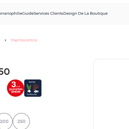
errariophilie
Guide
Services Clients
Design De La Boutique
thermocontrol
50
200
250