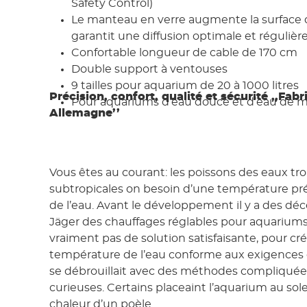
Safety Control)
Le manteau en verre augmente la surface 
garantit une diffusion optimale et régulière
Confortable longueur de cable de 170 cm
Double support à ventouses
9 tailles pour aquarium de 20 à 1000 litres
Précision, confort, qualité et sécurité ,,Fab
Pour aquariums d’eau douce et d’eau de 
Allemagne’’
Vous êtes au courant: les poissons des eaux tro
subtropicales on besoin d’une température pré
de l’eau. Avant le développement il y a des d
Jäger des chauffages réglables pour aquariums, i
vraiment pas de solution satisfaisante, pour cr
température de l’eau conforme aux exigences
se débrouillait avec des méthodes compliquées
curieuses. Certains placeaint l’aquarium au sole
chaleur d’un poèle.