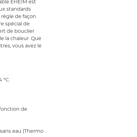
lable EHEIM est
ux standards
 règle de façon
e spécial de
ert de bouclier
e la chaleur. Que
res, vous avez le
4 °C.
fonction de
 sans eau (Thermo