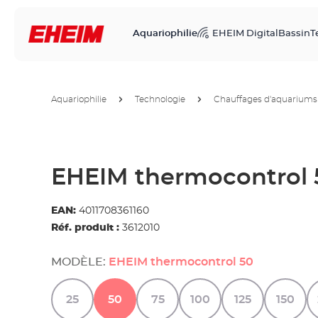
Aquariophilie
EHEIM Digital
Bassin
T
Aquariophilie
Technologie
Chauffages d'aquariums
EHEIM thermocontrol 
EAN:
4011708361160
Réf. produit :
3612010
MODÈLE:
EHEIM thermocontrol 50
25
50
75
100
125
150