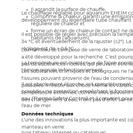
Il agrandit la surface de chauffe,
Le chauffage réglable pour aquarium EHEIM co
Comprime la chaleur, garanti une émission
développement du légendaire tube chauffant
régulière de chaleur et
forme un écran de chaleur (le contact ne d
Il est possible de régler avec précision la temp
habitants de l’aquarium).
34 °C et éventuellement de la rajuster (±2°). La
réglage est de ± 0,5 °C.
Le manteau se compose de verre de laboratoire 
a été développé pour la recherche. C’est pourqu
La température est maintenue de façon const
pas de substances nocives, qui peuvent être lib
témoin signale le fonctionnement.
Les substances chimiques et biologiques ne l’
fissures pouvant provenir de l’eau de condens
Il est absolument étanche, est complètement
possibles. Il résiste aux chocs. Même les variati
possède une protection empêchant le foncti
température extrêmes, comme elles peuvent se
eau (Thermo Safety Control) et il convient pour
des changement d’eau, n’ont pas d’effet sur ce 
l’eau de mer.
Données techniques
L’une des innovations la plus importante est co
manteau en verre:
(voir tableau Internet ou catalogue)