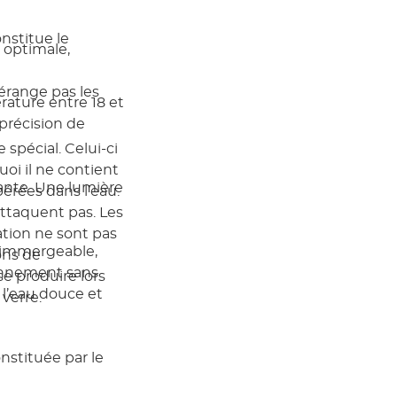
nstitue le
 optimale,
.
érange pas les
érature entre 18 et
 précision de
spécial. Celui-ci
oi il ne contient
ante. Une lumière
érées dans l’eau.
attaquent pas. Les
ation ne sont pas
 immergeable,
ons de
onnement sans
 produire lors
 l’eau douce et
verre.
nstituée par le