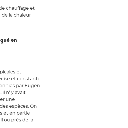
de chauffage et
 de la chaleur
riqué en
mer
picales et
cise et constante
écennies par Eugen
l n’ y avait
éer une
 des espèces. On
 et en partie
il ou près de la