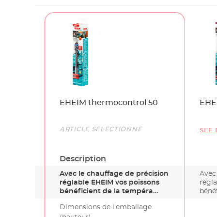
Name
EHEIM thermocontrol 50
EHE
Link
ARTICLE SÉLECTIONNÉ
SEE 
Description
Avec le chauffage de précision
Avec 
réglable EHEIM vos poissons
régl
bénéficient de la tempéra…
béné
Dimensions de l'emballage