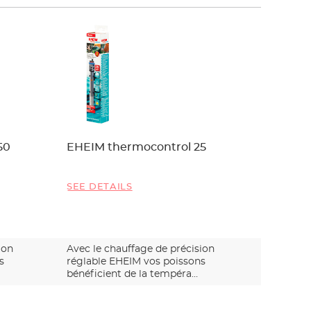
50
EHEIM thermocontrol 25
EHEIM 
SEE DETAILS
SEE DET
ion
Avec le chauffage de précision
Avec le 
s
réglable EHEIM vos poissons
réglable
bénéficient de la tempéra…
bénéfici