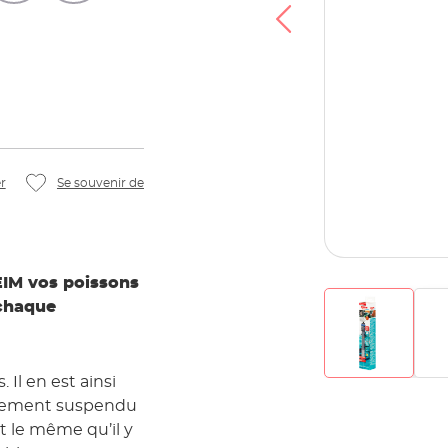
r
Se souvenir de
EIM vos poissons
 chaque
 Il en est ainsi
mplement suspendu
t le même qu’il y