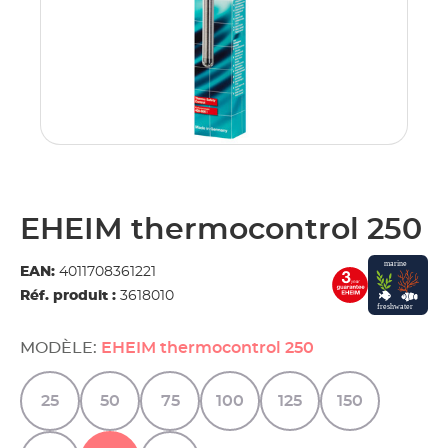
EHEIM thermocontrol 250
EAN:
4011708361221
Réf. produit :
3618010
MODÈLE:
EHEIM thermocontrol 250
25
50
75
100
125
150