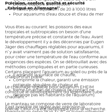
Précision, confort, qualité et sécurité
Double support à ventouses
,,Fabriqué en Allemagne’’
9 tailles pour aquarium de 20 à 1000 litres
Pour aquariums d’eau douce et d’eau de mer
Vous êtes au courant: les poissons des eaux
tropicales et subtropicales on besoin d’une
température précise et constante de l’eau. Avant
le développement il y a des décennies par Eugen
Jäger des chauffages réglables pour aquariums, il
n’ y avait vraiment pas de solution satisfaisante,
pour créer une température de l’eau conforme aux
exigences des espèces. On se débrouillait avec des
méthodes compliquées et en partie curieuses.
Certains placeaint l’aquarium au soleil ou près de la
Il agrandit la surface de chauffe,
chaleur d’un poèle.
Comprime la chaleur, garanti une émission
optimale, régulière de chaleur et
Le chauffage réglable pour aquarium EHEIM
forme un écran de chaleur (le contact ne
constitue le développement du légendaire tube
dérange pas les habitants de l’aquarium).
chauffant.
Le manteau se compose de verre de laboratoire
Il est possible de régler avec précision la
spécial. Celui-ci a été développé pour la recherche.