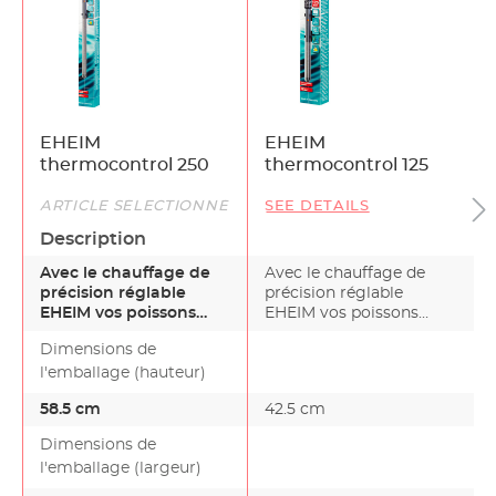
EHEIM
EHEIM
thermocontrol 250
thermocontrol 125
ARTICLE SÉLECTIONNÉ
SEE DETAILS
Description
Avec le chauffage de
Avec le chauffage de
précision réglable
précision réglable
EHEIM vos poissons
EHEIM vos poissons
bénéficient de la
bénéficient de la
Dimensions de
tempéra…
tempéra…
l'emballage (hauteur)
58.5 cm
42.5 cm
Dimensions de
l'emballage (largeur)