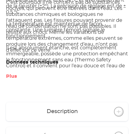
température entre 18 et 34 °C et éventuellement
C’est pourquoi il ne contient pas de substances
de la rajuster (±2°). La précision de réglage est de ±
nocives, qui peuvent être libérées dans l’eau. Les
0,5 °C.
substances chimiques et biologiques ne
l’attaquent pas. Les fissures pouvant provenir de
La température est maintenue de façon
l’eau de condensation ne sont pas possibles. Il
constante. Une lumière témoin signale le
résiste aux chocs. Même les variations de
fonctionnement.
température extrêmes, comme elles peuvent se
produire lors des changement d’eau, n’ont pas
Il est absolument étanche, est complètement
d’effet sur ce verre.
immergeable, possède une protection empêchant
le fonctionnement sans eau (Thermo Safety
Données techniques
Control) et il convient pour l’eau douce et l’eau de
mer.
Plus
(voir tableau Internet ou catalogue)
L’une des innovations la plus importante est
constituée par le manteau en verre:
Description