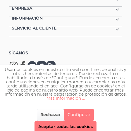
También el aviso de funcionamiento en seco
y los recordatorios para la limpieza de los
EMPRESA
sensores ayudan a mantener la calidad del
INFORMACIÓN
agua al máximo nivel a largo
plazo. Atención! Con la combinación de
SERVICIO AL CLIENTE
tecnología de sensores de última generación,
sistemas de alerta automatizados y análisis
basados en datos, este dispositivo ofrece una
solución fiable para cualquier persona que
SÍGANOS
tenga las máximas exigencias con respecto a
la calidad del agua y la salud de los habitantes
del acuario.Beneficios del EHEIM
Usamos cookies en nuestro sitio web con fines de análisis y
aquaAlert+eSistema de aviso con función
otras herramientas de terceros. Puede rechazarlo o
WiFi integrada y control inalámbrico a través
habilitarlo a través de "Configurar". Puede acceder a estas
configuraciones en cualquier momento y cambiarlas más
de smartphone, tablet o PC/Mac •Control
tarde utilizando el enlace "Configuración de cookies" en el
Copyright © 2026 EHEIM GmbH & Co. KG.
preciso gracias a la calibración Avisos
pie de página de nuestro sitio web. Puede encontrar más
información en nuestra declaración de protección de datos.
individuales con valores límite
Más información ...
ajustables Alarma en caso de aumento
repentino de la conductividad (>50% en una
hora) Varios niveles de alerta con la
Rechazar
Configurar
correspondiente acción
recomendada Indicación por colores del nivel
Aceptar todas las cookies
de alerta (verde/amarillo/rojo) Cálculo