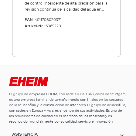
de control inteligente de alta precisión para la
revisión continua de la calidad del agua en
acuarios. Mediante el registro exacto de la
EAN:
4011708020371
conductancia eléctrica (μS/cm), el aparato
Artikel-Nr.:
6065220
proporciona datos precisos sobre el
contenido de sal y posibles contaminantes
como cloruro sódico, nitrito y nitrato. El
aparato reconoce los cambios en una fase
temprana, avisa de forma fiable si se
sobrepasan los valores límite y ofrece
recomendaciones específicas sobre las
medidas necesarias, como cambios de agua
o endurecimiento, para garantizar una
calidad estable del agua. Gracias a algoritmos
inteligentes, el EHEIM aquaAlert+e calcula
El grupo de empresas EHEIM, con sede en Deizisau, cerca de Stuttgart,
también el tiempo estimado hasta el próximo
es una empresa familiar de tamaño medio con filiales en los sectores
cambio de agua y apoya así el
de la acuariofilia y la construcción de interiores. El grupo de acuariofilia,
mantenimiento óptimo del acuario.La
con sedes en Europa y Asia, es el centro de sus actividades. Es uno de
medición integrada de la temperatura
los proveedores de calidad en el mercado de las mascotas y es
también garantiza seguridad: si la
reconocido mundialmente por su calidad, servicio e innovación.
temperatura del agua sube por encima de un
valor ajustado, el aparato emite una alarma.
ASISTENCIA