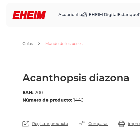
Acuariofilia
EHEIM Digital
Estanque
R
Guías
Mundo de los peces
Acanthopsis diazona
EAN:
200
Número de producto:
1446
Registrar producto
Comparar
impre