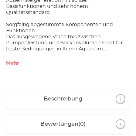
Außenfiltergeneration mit soliden
Basisfunktionen und sehr hohem
Qualitätsstandard.
Sorgfältig abgestimmte Komponenten und
Funktionen.
Das ausgewogene Verhältnis zwischen
Pumpenleistung und Beckenvolumen sorgt für
beste Bedingungen in Ihrem Aquarium.
Angenehme Laufruhe,
Mehr
robuste Dauerlaufeigenschaften, lange
Lebensdauer
geringer Stromverbrauch
Ausgezeichnetes Preis-Leistungsverhältnis
Beschreibung
Alle Modelle inklusive Düsenrohr, Ansaugrohr,
Schlauch und Installationszubehör
Besondere Ausstattung einzelner Modelle:
Bewertungen
(0)
- classic 150 mit Standfuß für sicheren Halt
- classic 250 mit Filterkorb, je 1 Filterschwamm,