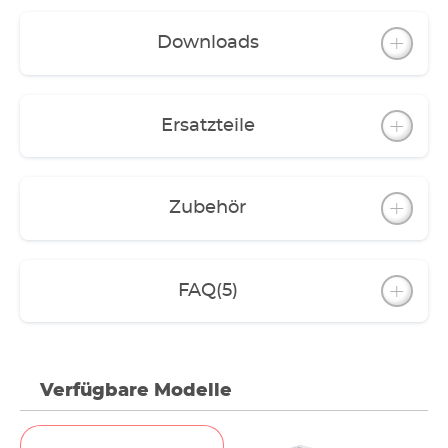
Filtervlies und Aktivkohle-Vlies
- classic 1500XL mit praktischem Ablasshahn;
Downloads
Pumpeinheit lässt sich auch getrennt vom
Behälter einsetzen
Die Filter können mit Filterschwämmen und -
Ersatzteile
vliesen betrieben werden. Es empfiehlt sich
jedoch ein Schichtaufbau mit EHEIM Filtermedien.
Dazu gibt es abgestimmte Filtermedien-
Komplett-Sets für jedes Modell (außer für classic
Zubehör
150).
Durch vielseitiges Zubehör lassen sich etliche
Funktionen erweitern und den Ansprüchen
FAQ
(5)
anpassen.
Verfügbare Modelle