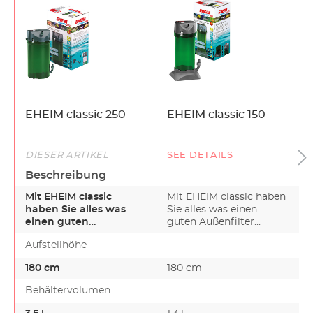
EHEIM classic 250
EHEIM classic 150
DIESER ARTIKEL
SEE DETAILS
Beschreibung
Mit EHEIM classic
Mit EHEIM classic haben
haben Sie alles was
Sie alles was einen
einen guten
guten Außenfilter
Außenfilter ausmacht.
ausmacht. Mit der Wa…
Aufstellhöhe
Mit der Wa…
180 cm
180 cm
Behältervolumen