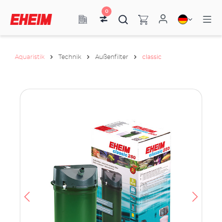
0
Aquaristik
Technik
Außenfilter
classic
h
e