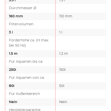
3.5 l
1.3 l
Durchmesser Ø
160 mm
110 mm
Filtervolumen
3 l
1 l
Förderhöhe ca. (H max
bei 50 Hz)
1.5 m
1.2 m
Für Aquarien bis ca.
250l
150l
Für Aquarien von ca.
80l
50l
Für Außenbereich
Nein
Nein
Herstellergarantie