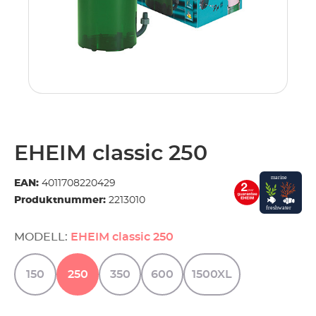
.
EHEIM classic 250
EAN:
4011708220429
Produktnummer:
2213010
MODELL:
EHEIM classic 250
150
250
350
600
1500XL