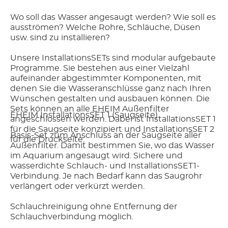
Wo soll das Wasser angesaugt werden? Wie soll es
ausströmen? Welche Rohre, Schläuche, Düsen
usw. sind zu installieren?
Unsere InstallationsSETs sind modular aufgebaute
Programme. Sie bestehen aus einer Vielzahl
aufeinander abgestimmter Komponenten, mit
denen Sie die Wasseranschlüsse ganz nach Ihren
Wünschen gestalten und ausbauen können. Die
Sets können an alle EHEIM Außenfilter
EHEIM InstallationsSET 1 (Saugseite)
angeschlossen werden. Dabei ist InstallationsSET 1
für die Saugseite konzipiert und InstallationsSET 2
Basis-Set zum Anschluss an der Saugseite aller
für die Druckseite.
Außenfilter. Damit bestimmen Sie, wo das Wasser
im Aquarium angesaugt wird. Sichere und
wasserdichte Schlauch- und InstallationsSET1-
Verbindung. Je nach Bedarf kann das Saugrohr
verlängert oder verkürzt werden.
Schlauchreinigung ohne Entfernung der
Schlauchverbindung möglich.