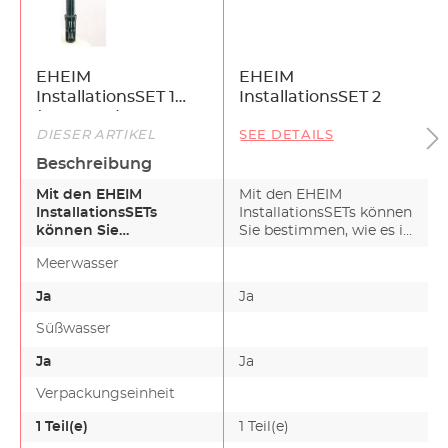
EHEIM
EHEIM
InstallationsSET 1
InstallationsSET 2
(4004300)
DIESER ARTIKEL
SEE DETAILS
Beschreibung
Mit den EHEIM
Mit den EHEIM
InstallationsSETs
InstallationsSETs können
können Sie
Sie bestimmen, wie es in
bestimmen, wie es in
Ihrem Aquarium läuft…
Meerwasser
Ihrem Aquarium läuft…
Ja
Ja
Süßwasser
Ja
Ja
Verpackungseinheit
1 Teil(e)
1 Teil(e)