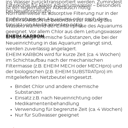
ins Wasser zurücktransportiert werden. Zumindest
Filterkohle für klares Aquariumwasser – besonders
ist ein regelmäßiger Austausch nötig.
bei Neueinrichtung
Normalerweise ist adsorptive Filterung nur in der
Einfahrphase des Aquariums oder nach dem
EHEIM KARBON ist besonders zur Klärung des
Einsatz von Medikamenten nötig.
Wassers während der Einfahrphase des Aquariums
geeignet. Vor allem Chlor aus dem Leitungswasser
EHEIM KARBON
und sonstige chemische Substanzen, die bei der
Neueinrichtung in das Aquarium gelangt sind,
werden zuverlässig angelagert.
EHEIM KARBON wird für kurze Zeit (ca. 4 Wochen)
im Schichtaufbau nach der mechanischen
Filtermasse (z.B. EHEIM MECH oder MECHpro) und
der biologischen (z.B. EHEIM SUBSTRATpro) im
mitgelieferten Netzbeutel eingesetzt.
Bindet Chlor und andere chemische
Substanzen
Einsatz z.B. nach Neueinrichtung oder
Medikamentenbehandlung
Verwendung für begrenzte Zeit (ca. 4 Wochen)
Nur für Süßwasser geeignet