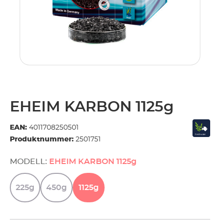
EHEIM KARBON 1125g
EAN:
4011708250501
Produktnummer:
2501751
MODELL:
EHEIM KARBON 1125g
225g
450g
1125g