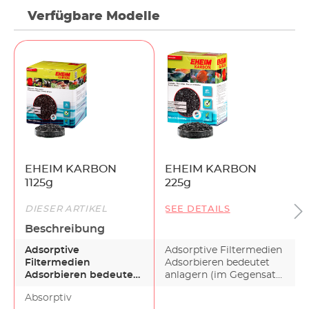
Verfügbare Modelle
EHEIM KARBON
EHEIM KARBON
1125g
225g
DIESER ARTIKEL
SEE DETAILS
Beschreibung
Adsorptive
Adsorptive Filtermedien
Filtermedien
Adsorbieren bedeutet
Adsorbieren bedeutet
anlagern (im Gegensatz
anlagern (im
zu absorbieren…
Absorptiv
Gegensatz zu