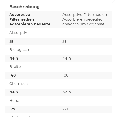
Beschreibung
Adsorptive
Adsorptive Filtermedien
Filtermedien
Adsorbieren bedeutet
Adsorbieren bedeutet
anlagern (im Gegensatz
anlagern (im
zu absorbieren…
Absorptiv
Gegensatz zu
absorbieren…
Ja
Ja
Biologisch
Nein
Nein
Breite
140
180
Chemisch
Nein
Nein
Höhe
177
221