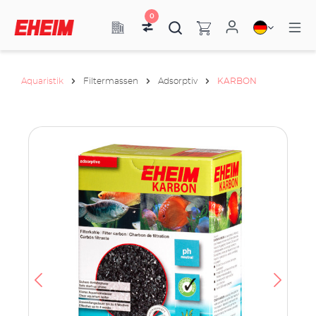
0
Aquaristik
Filtermassen
Adsorptiv
KARBON