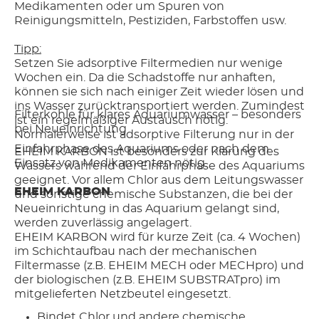
Medikamenten oder um Spuren von
Reinigungsmitteln, Pestiziden, Farbstoffen usw.
Tipp:
Setzen Sie adsorptive Filtermedien nur wenige
Wochen ein. Da die Schadstoffe nur anhaften,
können sie sich nach einiger Zeit wieder lösen und
ins Wasser zurücktransportiert werden. Zumindest
Filterkohle für klares Aquariumwasser – besonders
ist ein regelmäßiger Austausch nötig.
bei Neueinrichtung
Normalerweise ist adsorptive Filterung nur in der
Einfahrphase des Aquariums oder nach dem
EHEIM KARBON ist besonders zur Klärung des
Einsatz von Medikamenten nötig.
Wassers während der Einfahrphase des Aquariums
geeignet. Vor allem Chlor aus dem Leitungswasser
EHEIM KARBON
und sonstige chemische Substanzen, die bei der
Neueinrichtung in das Aquarium gelangt sind,
werden zuverlässig angelagert.
EHEIM KARBON wird für kurze Zeit (ca. 4 Wochen)
im Schichtaufbau nach der mechanischen
Filtermasse (z.B. EHEIM MECH oder MECHpro) und
der biologischen (z.B. EHEIM SUBSTRATpro) im
mitgelieferten Netzbeutel eingesetzt.
Bindet Chlor und andere chemische