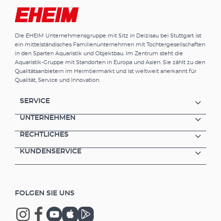
man sich das Sprudelbild ganz nach
Geschmack und Bedarf einstellen.
Übrigens: Zur Laufruhe tragen auch
Die EHEIM Unternehmensgruppe mit Sitz in Deizisau bei Stuttgart ist
vibrationshemmende Gummikanten bei.
ein mittelständisches Familienunternehmen mit Tochtergesellschaften
Darauf steht die Luftpumpe ruhig und
in den Sparten Aquaristik und Objektbau. Im Zentrum steht die
„wandert“ nicht. Oder man hängt sie an die
Aquaristik-Gruppe mit Standorten in Europa und Asien. Sie zählt zu den
Wand. Dafür ist extra eine Lasche vorgesehen.
Qualitätsanbietern im Heimtiermarkt und ist weltweit anerkannt für
Vorteile der EHEIM air pump 3 Modelle,
Qualität, Service und Innovation.
passend zu den gängigen Aquariengrößen
Sehr leiser Betrieb Lange Lebensdauer, beste
SERVICE
Qualität Luftmenge je Luftauslass am Gerät
einzeln regulierbar Zusätzliche Einstellung
UNTERNEHMEN
von Luftmenge und Sprudelbild am
RECHTLICHES
Ausströmer Komplett ausgestattet mit -
Ausströmer: air pump 100 = 1x; air pump 200,
KUNDENSERVICE
400 je 2x- Luftschlauch: air pump 100 = 1 m;
air pump 200, 400 je 2 m (Ausströmer auch
als Zubehör einzeln erhältlich)
Vibrationshemmende Gummikanten Lasche
FOLGEN SIE UNS
für Wandaufhängung Ausströmer mit
austauschbarem Vlies (Art. 4002650)