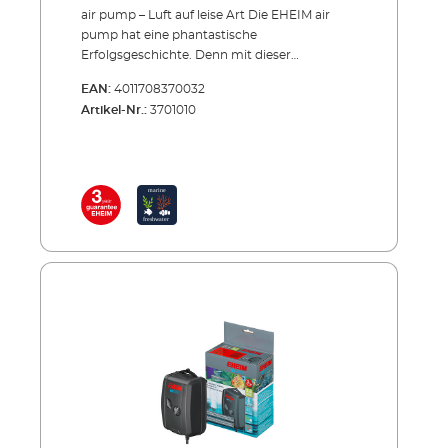
air pump – Luft auf leise Art Die EHEIM air
pump hat eine phantastische
Erfolgsgeschichte. Denn mit dieser
Luftpumpe ist es uns gelungen, ein sehr leise
EAN:
4011708370032
arbeitendes Gerät zu schaffen. Und genau
Artikel-Nr.:
3701010
darauf hatten viele Aquarianer gewartet. Es
gibt 3 Modelle mit Pumpenleistungen von
100, 200 (2 x 100) und 400 (2 x 200) l/h, wobei
das kleinste Modell über einen und die beiden
größeren je über zwei getrennt regulierbare
Luftauslässe verfügen. Entsprechend gehören
ein oder zwei EHEIM Ausströmer zum
Lieferumfang.Die Luftmenge lässt sich pro
Luftauslass direkt am Gerät einstellen,
zusätzlich an jedem Ausströmer. So kann
man sich das Sprudelbild ganz nach
Geschmack und Bedarf einstellen.
Übrigens: Zur Laufruhe tragen auch
vibrationshemmende Gummikanten bei.
Darauf steht die Luftpumpe ruhig und
„wandert“ nicht. Oder man hängt sie an die
Wand. Dafür ist extra eine Lasche vorgesehen.