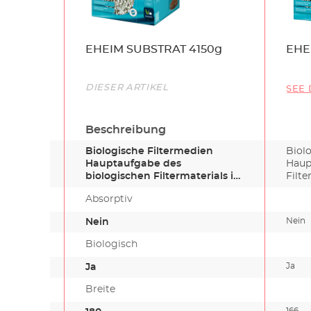
Name
EHEIM SUBSTRAT 4150g
EHE
Link
DIESER ARTIKEL
SEE 
Beschreibung
Biologische Filtermedien
Biol
Hauptaufgabe des
Haup
biologischen Filtermaterials ist
Filte
es, beste…
Absorptiv
Nein
Nein
Biologisch
Ja
Ja
Breite
166