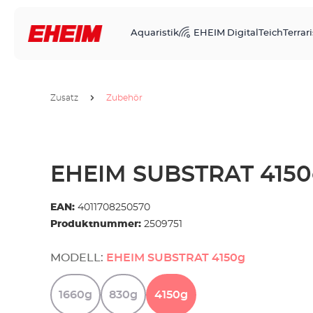
Aquaristik
EHEIM Digital
Teich
Terrari
Zusatz
Zubehör
EHEIM SUBSTRAT 415
EAN:
4011708250570
Produktnummer:
2509751
MODELL:
EHEIM SUBSTRAT 4150g
1660g
830g
4150g