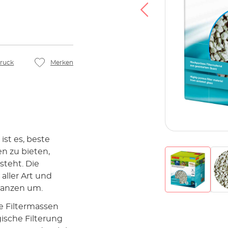
ruck
Merken
ist es, beste
n zu bieten,
steht. Die
aller Art und
tanzen um.
e Filtermassen
ische Filterung