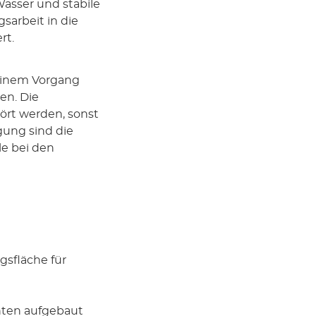
Wasser und stabile
sarbeit in die
rt.
 einem Vorgang
en. Die
ört werden, sonst
gung sind die
le bei den
gsfläche für
hten aufgebaut