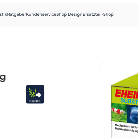
stik
Ratgeber
Kundenservice
Shop Design
Ersatzteil-Shop
0g