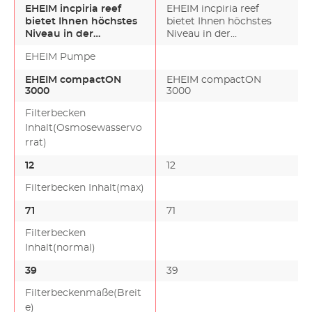
EHEIM incpiria reef
EHEIM incpiria reef
bietet Ihnen höchstes
bietet Ihnen höchstes
Niveau in der
Niveau in der
Meerwasser-Aquaristik.
Meerwasser-Aquaristik.
EHEIM Pumpe
Nur d…
Nur d…
EHEIM compactON
EHEIM compactON
3000
3000
Filterbecken
Inhalt(Osmosewasservo
rrat)
12
12
Filterbecken Inhalt(max)
71
71
Filterbecken
Inhalt(normal)
39
39
Filterbeckenmaße(Breit
e)