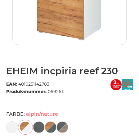
EHEIM incpiria reef 230
EAN:
4010251142783
Produktnummer:
0692611
FARBE:
alpin/nature