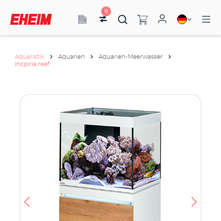
0
Aquaristik
Aquarien
Aquarien-Meerwasser
incpiria reef