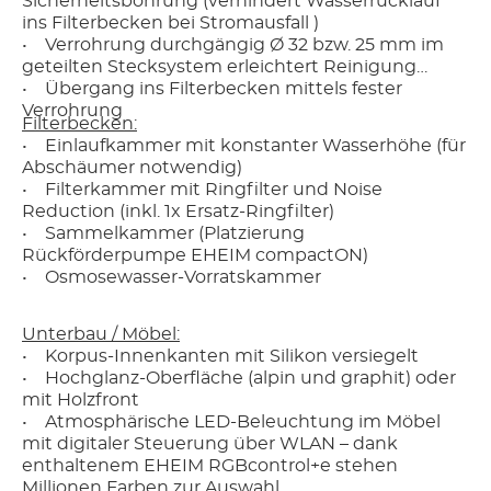
Sicherheitsbohrung (verhindert Wasserrücklauf
ins Filterbecken bei Stromausfall )
• Verrohrung durchgängig Ø 32 bzw. 25 mm im
geteilten Stecksystem erleichtert Reinigung
• Übergang ins Filterbecken mittels fester
Verrohrung
Filterbecken:
• Einlaufkammer mit konstanter Wasserhöhe (für
Abschäumer notwendig)
• Filterkammer mit Ringfilter und Noise
Reduction (inkl. 1x Ersatz-Ringfilter)
• Sammelkammer (Platzierung
Rückförderpumpe EHEIM compactON)
• Osmosewasser-Vorratskammer
Unterbau / Möbel:
• Korpus-Innenkanten mit Silikon versiegelt
• Hochglanz-Oberfläche (alpin und graphit) oder
mit Holzfront
• Atmosphärische LED-Beleuchtung im Möbel
mit digitaler Steuerung über WLAN – dank
enthaltenem EHEIM RGBcontrol+e stehen
Millionen Farben zur Auswahl