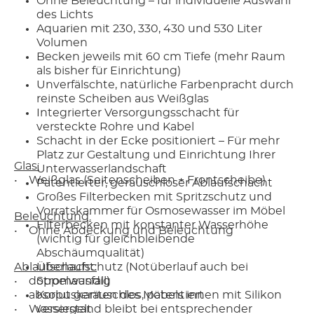
Ohne Beleuchtung – für individuelle Auswahl
des Lichts
Aquarien mit 230, 330, 430 und 530 Liter
Volumen
Becken jeweils mit 60 cm Tiefe (mehr Raum
als bisher für Einrichtung)
Unverfälschte, natürliche Farbenpracht durch
reinste Scheiben aus Weißglas
Integrierter Versorgungsschacht für
versteckte Rohre und Kabel
Schacht in der Ecke positioniert – Für mehr
Platz zur Gestaltung und Einrichtung Ihrer
Glas:
Unterwasserlandschaft
• Weißglas (Seitenscheiben + Frontscheibe)
Patentierter, geräuschloser Ablaufschacht
Großes Filterbecken mit Spritzschutz und
Vorratskammer für Osmosewasser im Möbel
Beleuchtung:
Filterbecken mit konstanter Wasserhöhe
• Ohne Abdeckung und Beleuchtung
(wichtig für gleichbleibende
Abschäumqualität)
Ablaufschacht:
Überlaufschutz (Notüberlauf auch bei
• doppelwandig
Stromausfall)
• absolut geräuschlos, patentiert
Korpuskanten des Möbels innen mit Silikon
• Wasserstand bleibt bei entsprechender
versiegelt