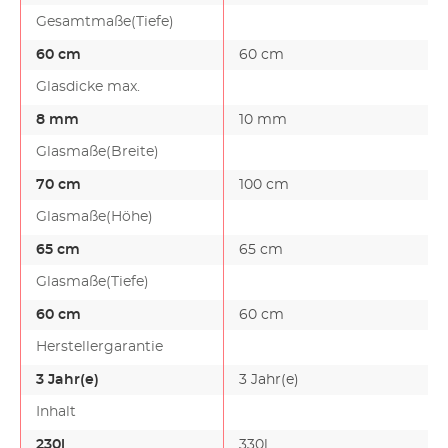
Gesamtmaße(Tiefe)
60 cm
60 cm
Glasdicke max.
8 mm
10 mm
Glasmaße(Breite)
70 cm
100 cm
Glasmaße(Höhe)
65 cm
65 cm
Glasmaße(Tiefe)
60 cm
60 cm
Herstellergarantie
3 Jahr(e)
3 Jahr(e)
Inhalt
230l
330l