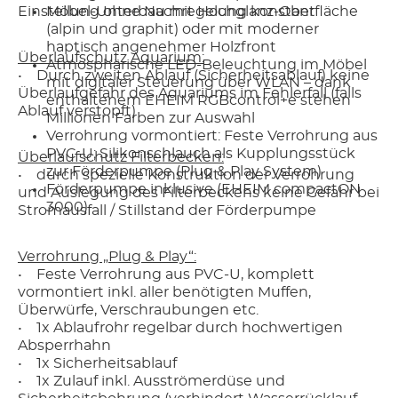
Einstellung ohne Nachregelung konstant
Möbel-Unterbau mit Hochglanz-Oberfläche
(alpin und graphit) oder mit moderner
haptisch angenehmer Holzfront
Überlaufschutz Aquarium:
Atmosphärische LED-Beleuchtung im Möbel
• Durch zweiten Ablauf (Sicherheitsablauf) keine
mit digitaler Steuerung über WLAN – dank
Überlaufgefahr des Aquariums im Fehlerfall (falls
enthaltenem EHEIM RGBcontrol+e stehen
Ablauf verstopft)
Millionen Farben zur Auswahl
Verrohrung vormontiert: Feste Verrohrung aus
PVC-U; Silikonschlauch als Kupplungsstück
Überlaufschutz Filterbecken:
zur Förderpumpe (Plug & Play System)
• durch spezielle Konstruktion der Verrohrung
Förderpumpe inklusive (EHEIM compactON
und Auslegung des Filterbeckens keine Gefahr bei
3000)
Stromausfall / Stillstand der Förderpumpe
Verrohrung „Plug & Play“:
• Feste Verrohrung aus PVC-U, komplett
vormontiert inkl. aller benötigten Muffen,
Überwürfe, Verschraubungen etc.
• 1x Ablaufrohr regelbar durch hochwertigen
Absperrhahn
• 1x Sicherheitsablauf
• 1x Zulauf inkl. Ausströmerdüse und