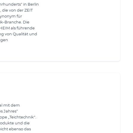
rhunderts" in Berlin
 die von der ZEIT
 Synonym für
tik-Branche. Die
HEIM als führende
ng von Qualität und
ägen
al mit dem
s Jahres”
ppe „Teichtechnik“.
rodukte und die
eicht ebenso das