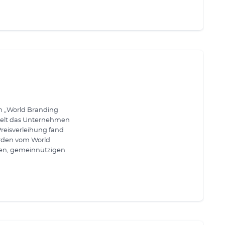
m „World Branding
hielt das Unternehmen
reisverleihung fand
erden vom World
ten, gemeinnützigen