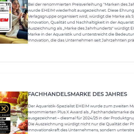
Bei der renommierten Preisverleihung "Marken des Jah
wurde EHEIM wiederholt ausgezeichnet. Diese Ehrung,
Verlagsgruppe organisiert wird, würdigt die Marke als
Innovation, Qualität und Nachhaltigkeit in der Aquaris
Auszeichnung als „Marke des Jahrhunderts“ würdigt E
Marke in der Aquaristik und unterstreicht die Bedeutu
Innovation, die das Unternehmen seit Jahrzehnten pr
FACHHANDELSMARKE DES JAHRES
Der Aquaristik-Spezialist EHEIM wurde zum zweiten M
renommierten Plus X Award als „Fachhandelsmarke de
ausgezeichnet – diesmal für 2024/25 in der Produktgru
Die Auszeichnung würdigt nicht nur die Qualität der P
Innovationskraft des Unternehmens, sondern unterstr