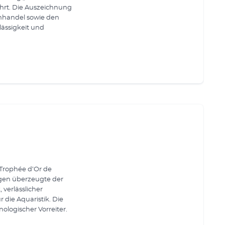
ehrt. Die Auszeichnung
chhandel sowie den
ässigkeit und
Trophée d’Or de
ngen überzeugte der
 verlässlicher
die Aquaristik. Die
ologischer Vorreiter.