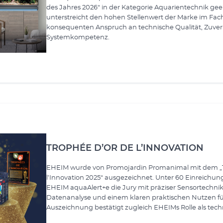
des Jahres 2026“ in der Kategorie Aquarientechnik ge
unterstreicht den hohen Stellenwert der Marke im Fa
konsequenten Anspruch an technische Qualität, Zuverl
Systemkompetenz.
TROPHÉE D’OR DE L’INNOVATION
EHEIM wurde von Promojardin Promanimal mit dem „
l’Innovation 2025“ ausgezeichnet. Unter 60 Einreichu
EHEIM aquaAlert+e die Jury mit präziser Sensortechnik,
Datenanalyse und einem klaren praktischen Nutzen für 
Auszeichnung bestätigt zugleich EHEIMs Rolle als techn