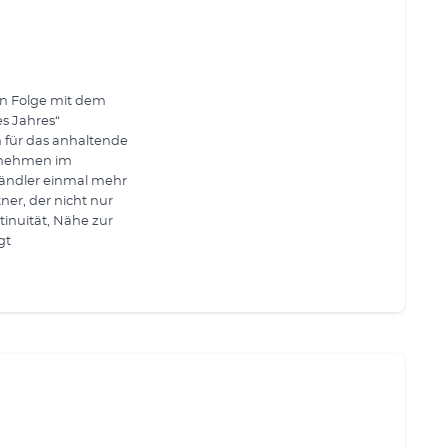
in Folge mit dem
s Jahres“
n für das anhaltende
ernehmen im
händler einmal mehr
ner, der nicht nur
inuität, Nähe zur
gt