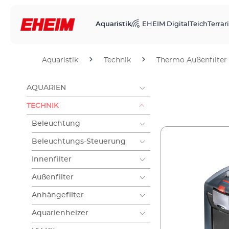
Aquaristik
EHEIM Digital
Teich
Terrari
Aquaristik
Technik
Thermo Außenfilter
AQUARIEN
TECHNIK
Beleuchtung
Beleuchtungs-Steuerung
Innenfilter
Außenfilter
Anhängefilter
Aquarienheizer