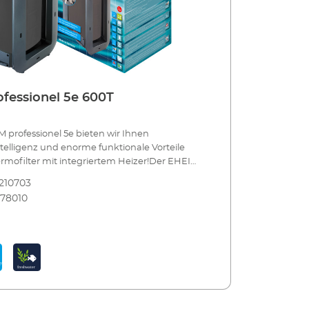
fessionel 5e 600T
 professionel 5e bieten wir Ihnen
ntelligenz und enorme funktionale Vorteile
rmofilter mit integriertem Heizer!Der EHEIM
 ist unser bester Außenfilter. Er bietet alles,
210703
Aquarianer nur wünschen kann. Sie können
178010
ndividuell programmieren und steuern. Die
erwacht sämtliche Funktionen und hält den
stant. Dazu bietet er Ihnen starke Leistung
 Filtervolumen. Durch die clevere
und die elektronische Durchfluss-Regulierung
gungsintervalle für das biologische
 erheblich verlängert. Hinzu kommt die
he EHEIM Laufruhe. Und auch die