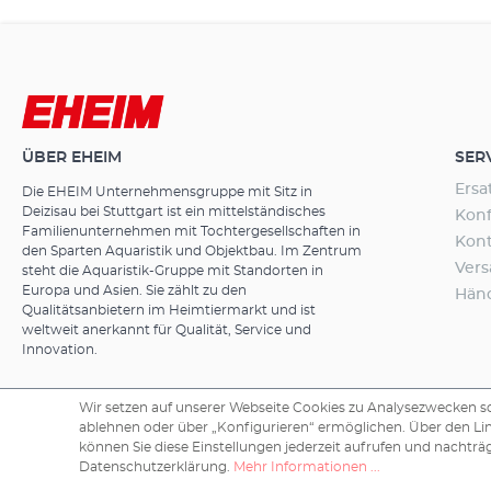
einwandfreie 
Materialqualit
Germany“ lass
Garantie. Es g
Liter, darunte
integriertem 
professionel 5
ÜBER EHEIM
SER
ausgestattet 
Filterfunktion
Ersa
Die EHEIM Unternehmensgruppe mit Sitz in
professionel 5e (alle Modelle)
Deizisau bei Stuttgart ist ein mittelständisches
Konf
Ansprüche Elek
Familienunternehmen mit Tochtergesellschaften in
Kon
WLAN-Funktion
den Sparten Aquaristik und Objektbau. Im Zentrum
Ver
Smartphone, T
steht die Aquaristik-Gruppe mit Standorten in
Europa und Asien. Sie zählt zu den
extra App benö
Hän
Qualitätsanbietern im Heimtiermarkt und ist
Konstanter Du
weltweit anerkannt für Qualität, Service und
manueller Mo
Innovation.
möglich (z. B
Konstante Übe
Reinigungshin
Wir setzen auf unserer Webseite Cookies zu Analysezwecken sow
Adresse gesen
ablehnen oder über „Konfigurieren“ ermöglichen. Über den Li
Systemüberwac
Copyright © 2026 EHEIM GmbH & Co. KG.
können Sie diese Einstellungen jederzeit aufrufen und nachträg
Datenschutzerklärung.
Mehr Informationen ...
Fehlerbehebu
Konfiguration 