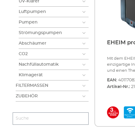
UV-Klärer
Luftpumpen
Pumpen
Strömungspumpen
EHEIM pro
Abschäumer
CO2
Mit dem EHEIM
Nachfüllautomatik
einzigartige I
und einen The
Klimagerät
professionel 5e
EAN:
4011708
was sich ein 
FILTERMASSEN
Artikel-Nr.:
2
ihn kabellos i
Elektronik üb
ZUBEHÖR
Durchfluss kon
und ein großes
Konstruktion 
sind die Reini
Filtermaterial
sprichwörtlic