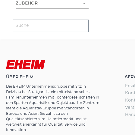
Tablet oder PC
ZUBEHÖR
Beleuchtungss
eigenes Szenar
individuell ei
nur in Verbin
Lichtquellenwe
Neueinrichtun
Akklimatisieru
automatisch, 
neues Softwar
Sie auch auf 
Vorteile des EHEIM
Controller mi
ÜBER EHEIM
SER
stabiler Verbi
Ersa
EHEIM Digital
Die EHEIM Unternehmensgruppe mit Sitz in
Deizisau bei Stuttgart ist ein mittelständisches
Aquariums – n
Konf
Familienunternehmen mit Tochtergesellschaften in
Leuchten und 
Kon
den Sparten Aquaristik und Objektbau. Im Zentrum
Bedienung pe
Ver
steht die Aquaristik-Gruppe mit Standorten in
Tablet, PC/Ma
Europa und Asien. Sie zählt zu den
Hän
ansteuerbar; s
Qualitätsanbietern im Heimtiermarkt und ist
festlegen; d.
weltweit anerkannt für Qualität, Service und
synchron gest
Innovation.
wie in der Nat