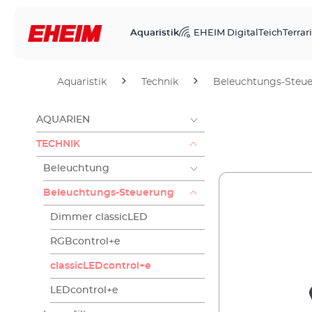
Aquaristik
EHEIM Digital
Teich
Terrari
Aquaristik
Technik
Beleuchtungs-Steu
AQUARIEN
TECHNIK
Beleuchtung
Beleuchtungs-Steuerung
Dimmer classicLED
RGBcontrol+e
classicLEDcontrol+e
LEDcontrol+e