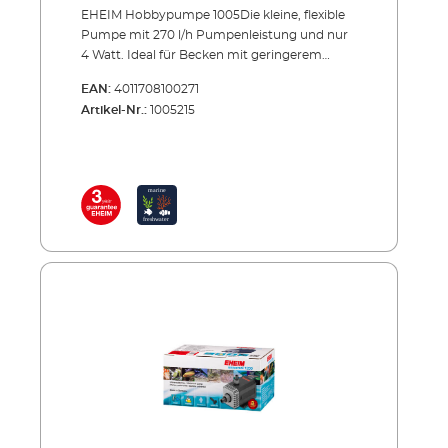
EHEIM Hobbypumpe 1005Die kleine, flexible
Pumpe mit 270 l/h Pumpenleistung und nur
4 Watt. Ideal für Becken mit geringerem
Volumen. Vorteile sind insbesondere:
EAN:
4011708100271
Vielseitige Einsatzmöglichkeiten durch
Artikel-Nr.:
1005215
variable Montagestellungen Die
Befestigungsplatte lässt sich wahlweise an 3
Seiten aufstecken, was eine horizontale oder
vertikale Montage erlaubt. Der Druckstutzen
ist im weiten Bereich drehbar, um die
Auslaufrichtung nach Wunsch einzustellen.