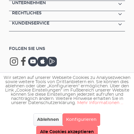
sichere Schlauchverbindung Einsatz von
UNTERNEHMEN
interessantem Zubehör (vgl. z.B.
RECHTLICHES
InstallationsSET 2) am Druckstutzen möglich
Variable Befestigungsmöglichkeiten
KUNDENSERVICE
(mitgelieferte Montageplatte) Alle Modelle
wahlweise mit 1,7 m oder 10 m Kabellänge
FOLGEN SIE UNS
Wir setzen auf unserer Webseite Cookies zu Analysezwecken
sowie weitere Tools von Drittanbietern ein. Sie können dies
Copyright © 2026 EHEIM GmbH & Co. KG.
ablehnen oder über „Konfigurieren“ ermöglichen. Über den
Link „Cookie Einstellungen“ im Fußbereich unserer Website
können Sie diese Einstellungen jederzeit aufrufen und
nachträglich ändern. Weitere Hinweise erhalten Sie in
unserer Datenschutzerklärung.
Mehr Informationen ...
Ablehnen
Konfigurieren
Alle Cookies akzeptieren