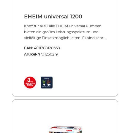
EHEIM universal 1200
Kraft für alle Fälle EHEIM universal Pumpen
bieten ein großes Leistungsspektrum und
vielfältige Einsatzmöglichkeiten. Es sind sehr
solide Geräte mit hervorragenden
EAN:
4011708120668
Dauerlaufeigenschaften. Sie können im
Artikel-Nr.:
1250219
Wasser oder außerhalb betrieben werden. Der
integrierte Vorfilter, sichere
Schlauchverbindungen, variable Anschluss-
und Befestigungsmöglichkeiten, vor allem
aber ihre absolute Zuverlässigkeit machen die
EHEIM universal Pumpen beliebt. Häufig
werden sie auch im professionellen Bereich
eingesetzt – z.B. in Zuchtanlagen und Zoos. Es
gibt 5 Modelle mit Leistungsstufen von 300
bis 3400 l/h, jeweils wahlweise mit 1,7 m oder
10 m Kabellänge. Außerdem eine kleine,
flexible Hobbypumpe mit 270 l/h
Pumpenleistung (siehe unten).Vorteile der