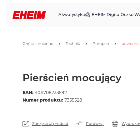
Akwarystyka
EHEIM Digital
Oczko W
Części zamienne
Technik
Pumpen
powerhe
Pierścień mocujący
EAN:
4011708733592
Numer produktu:
7355528
Zarejestruj produkt
Porównaj
Wydruko