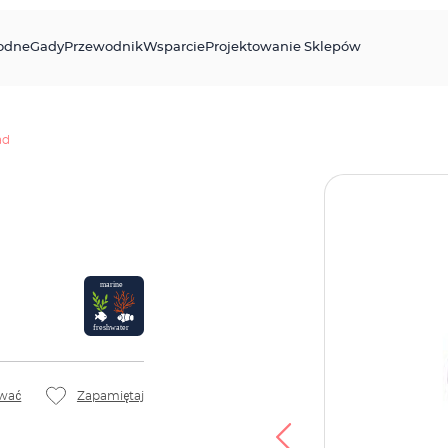
odne
Gady
Przewodnik
Wsparcie
Projektowanie Sklepów
ad
wać
Zapamiętaj