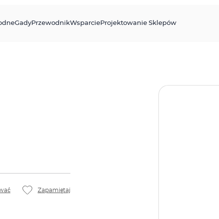
odne
Gady
Przewodnik
Wsparcie
Projektowanie Sklepów
wać
Zapamiętaj