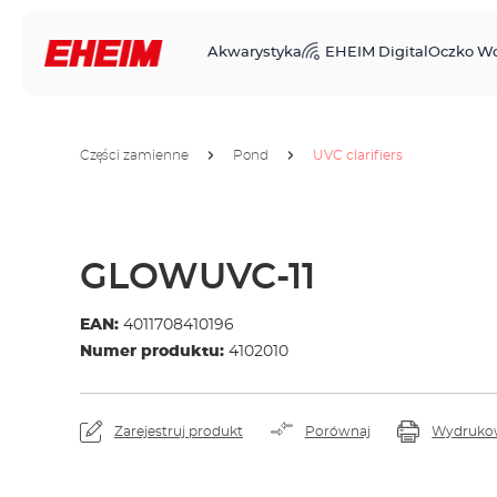
Akwarystyka
EHEIM Digital
Oczko W
Części zamienne
Pond
UVC clarifiers
GLOWUVC-11
EAN:
4011708410196
Numer produktu:
4102010
Zarejestruj produkt
Porównaj
Wydruko