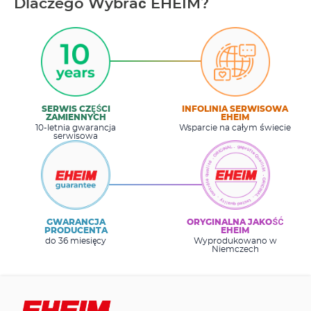
Dlaczego Wybrać EHEIM?
SERWIS CZĘŚCI
INFOLINIA SERWISOWA
ZAMIENNYCH
EHEIM
10-letnia gwarancja
Wsparcie na całym świecie
serwisowa
GWARANCJA
ORYGINALNA JAKOŚĆ
PRODUCENTA
EHEIM
do 36 miesięcy
Wyprodukowano w
Niemczech