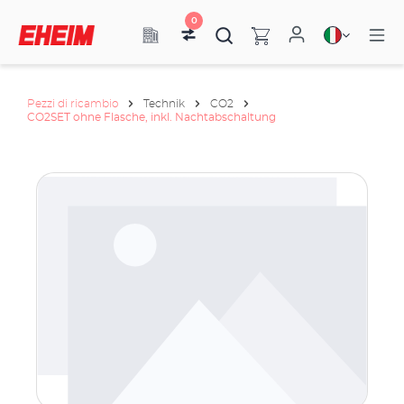
0
Pezzi di ricambio
Technik
CO2
CO2SET ohne Flasche, inkl. Nachtabschaltung