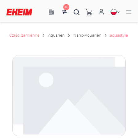
0
Części zamienne
Aquarien
Nano-Aquarien
aquastyle